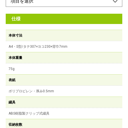
仕様
本体寸法
A4・S型/タテ307×ヨコ230×背巾7mm
本体重量
75g
表紙
ポリプロピレン・厚み0.5mm
綴具
ABS樹脂製クリップ式綴具
収納枚数