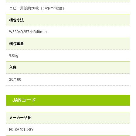
コピー用紙約20枚（64g/m²程度）
梱包寸法
W530×D257×H340mm
梱包重量
9.0kg
入数
20/100
JANコード
メーカー品番
FQ-SA401-DGY