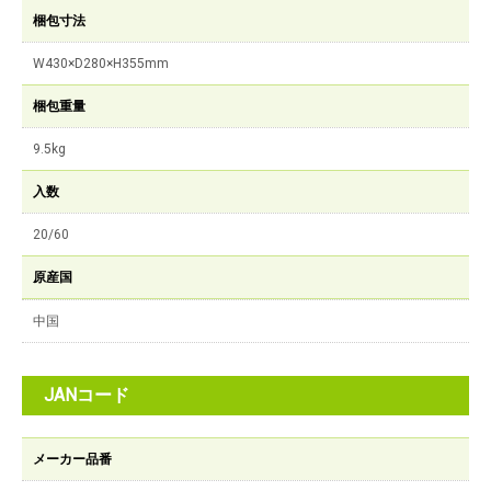
梱包寸法
W430×D280×H355mm
梱包重量
9.5kg
入数
20/60
原産国
中国
JANコード
メーカー品番