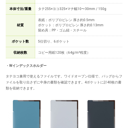
本体寸法/重量
タテ255×ヨコ325×マチ幅10〜30mm / 150g
表紙：ポリプロピレン 厚さ約0.5mm
材質
ポケット：ポリプロピレン 厚さ約0.13mm
留め具：PP・ゴム紐・スチール
ポケット数
5仕切り、6ポケット
収納枚数
コピー用紙120枚（64g/m²程度）
・Wインデックスホルダー
タテヨコ兼用で使えるファイルです。ワイドオープン仕様で、バッグからフ
ァイルを取り出さずに中身の書類を確認できます。4ポケットに計40枚の書
類を収納できます。