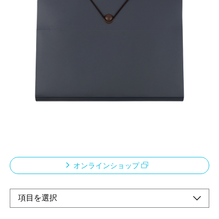
かばんや書類に合わせて選べるポータブル・ファ
イルシリーズ
「filemo」ファイルモ
メーカー希望小売価格：
¥500
+ 税
バッグに最適なヨコ型
5仕切り、6ポケット
A4クリアホルダーを収納可能
収納枚数：A4コピー用紙120枚(64g/m²程度)
オンラインショップ