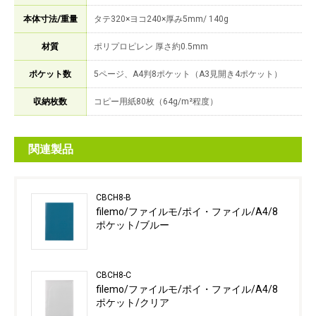
本体寸法/重量
タテ320×ヨコ240×厚み5mm/ 140g
材質
ポリプロピレン 厚さ約0.5mm
ポケット数
5ページ、A4判8ポケット（A3見開き4ポケット）
収納枚数
コピー用紙80枚（64g/m²程度）
関連製品
CBCH8-B
filemo/ファイルモ/ポイ・ファイル/A4/8
ポケット/ブルー
CBCH8-C
filemo/ファイルモ/ポイ・ファイル/A4/8
ポケット/クリア