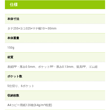
仕様
本体寸法
タテ255×ヨコ325×マチ幅10〜30mm
本体重量
150g
材質
表紙PP・厚み0.5mm、ポケットPP・厚み0.13mm、留具PP、ゴム紐
ポケット数
5仕切り、6ポケット
収納枚数
A4コピー用紙120枚(64g/m²程度)