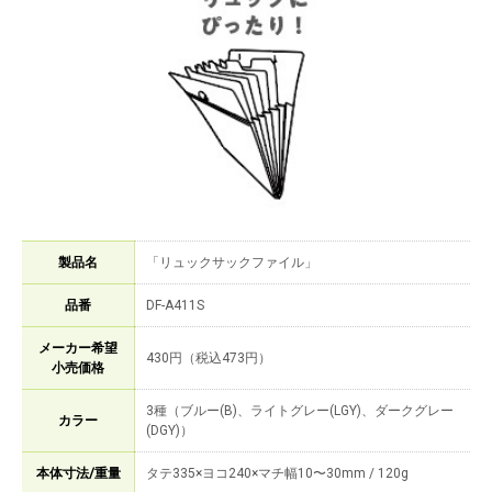
製品名
「リュックサックファイル」
品番
DF-A411S
メーカー希望
430円（税込473円）
小売価格
3種（ブルー(B)、ライトグレー(LGY)、ダークグレー
カラー
(DGY)）
本体寸法/重量
タテ335×ヨコ240×マチ幅10〜30mm / 120g