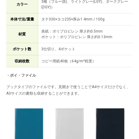
3種（ブルー(B)、ライトグレー(LGY)、ダークグレー
カラー
(DGY)）
本体寸法/重量
タテ330×ヨコ235×厚み1.4mm / 100g
表紙：ポリプロピレン 厚さ約0.5mm
材質
ポケット：ポリプロピレン 厚さ約0.13mm
ポケット数
3仕切り、4ポケット
収納枚数
コピー用紙40枚（64g/m²程度）
・ポイ・ファイル
ブックタイプのファイルです。見開きで使うことでA4サイズだけでなく、
A3サイズの書類も収納することができます。