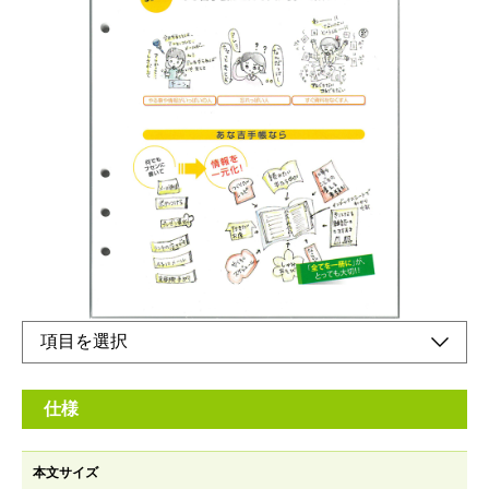
浅倉ユキさん監修「働く女性のための手帳」専用
カバー
メーカー希望小売価格：
¥2,500
+ 税
生産終了品
●あな吉ダイアリーのバインダー専用カバーです。
仕様
本文サイズ