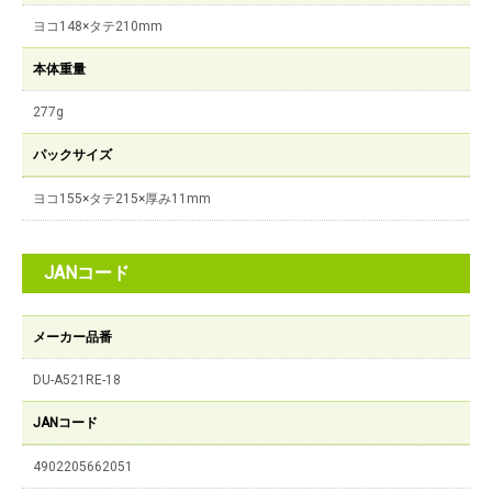
ヨコ148×タテ210mm
本体重量
277g
パックサイズ
ヨコ155×タテ215×厚み11mm
JANコード
メーカー品番
DU-A521RE-18
JANコード
4902205662051