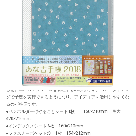
浅倉ユキさん監修「働く女性のための手帳」
メーカー希望小売価格：
¥3,800
+ 税
生産終了品
●フセン術（TODOフセンの管理）
●週間（デイリー）スケジュールの使いこなし
●情報の一元化（情報の持ち歩き）3つで成り立つ手帳の使いこな
し術。単にスケジュールを管理するのみならず、ベストタイミン
グで予定を実行できるようになり、アイディアを活用しやすくな
るのが特長です。
●ペンホルダー付やることシート1枚 150×210mm 最大
420×210mm
●インデックスシート 6枚 160×210mm
●ファスナーポケット袋 1枚 154×212mm