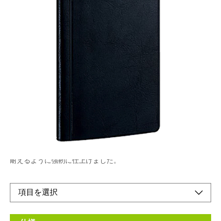
実用性を追求した本格派ダイアリーコンパクトな
ボディに機能的なコンテンツがぎっしり詰まって
います。
メーカー希望小売価格：
¥400
+ 税
生産終了品
ナカバヤシ独自の手帳技術を活かし、一年間のハードな使用にも
耐えるように強靭に仕上げました。