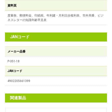
資料頁
度量衡、郵便料金、印紙税、年利建・月利日歩複利表、市外局番、ビジ
ネスレターの知識年齢早見表
JANコード
メーカー品番
P-351-18
JANコード
4902205661399
関連製品