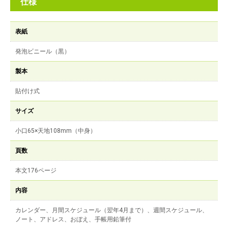
仕様
表紙
発泡ビニール（黒）
製本
貼付け式
サイズ
小口65×天地108mm（中身）
頁数
本文176ページ
内容
カレンダー、月間スケジュール（翌年4月まで）、週間スケジュール、
ノート、アドレス、おぼえ、手帳用鉛筆付