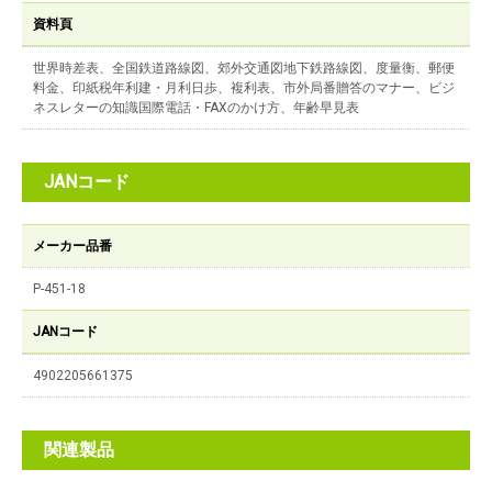
資料頁
世界時差表、全国鉄道路線図、郊外交通図地下鉄路線図、度量衡、郵便
料金、印紙税年利建・月利日歩、複利表、市外局番贈答のマナー、ビジ
ネスレターの知識国際電話・FAXのかけ方、年齢早見表
JANコード
メーカー品番
P-451-18
JANコード
4902205661375
関連製品