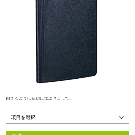
実用性を追求した本格派ダイアリーコンパクトな
ボディに機能的なコンテンツがぎっしり詰まって
います。
メーカー希望小売価格：
¥500
+ 税
生産終了品
ナカバヤシ独自の手帳技術を活かし、一年間のハードな使用にも
耐えるように強靭に仕上げました。