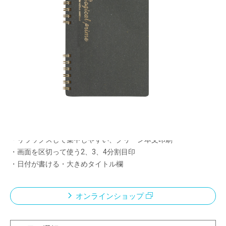
ロジカル・プライム・Wリングロジカルノート・
ワンランク上の「良質なノート」
メーカー希望小売価格：
¥390
+ 税
プレミアムな7つの特長
サラサラで書きやすい（平滑度が2倍/当社比）
・表紙が厚くて丈夫
・少し厚めでしっかりした本文用紙（7%UP/当社比）
・にじみにくく、裏写りしにくい本文用紙
・リラックスして集中しやすい、グリーン本文印刷
・画面を区切って使う2、3、4分割目印
・日付が書ける・大きめタイトル欄
オンラインショップ