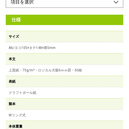
仕様
サイズ
A6/ヨコ105×タテ148×厚5mm
本文
上質紙・75g/m²・ロジカル方眼6ｍｍ罫・50枚
表紙
クラフトボール紙
製本
Wリング式
本体重量