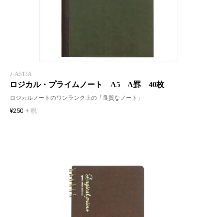
ﾉ-A513A
ロジカル・プライムノート A5 A罫 40枚
ロジカルノートのワンランク上の「良質なノート」
¥250
+ 税