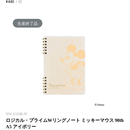
¥440
+ 税
生産終了品
NW-A516B-IV
ロジカル・プライムWリングノート ミッキーマウス 90th
A5 アイボリー