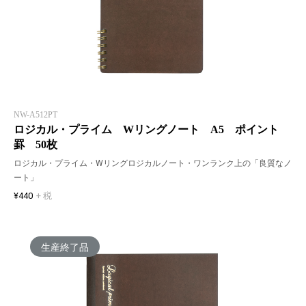
NW-A512PT
ロジカル・プライム Wリングノート A5 ポイント
罫 50枚
ロジカル・プライム・Wリングロジカルノート・ワンランク上の「良質なノ
ート」
¥440
+ 税
生産終了品