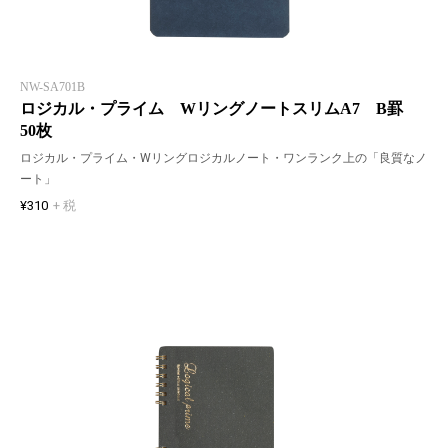
NW-SA701B
ロジカル・プライム WリングノートスリムA7 B罫
50枚
ロジカル・プライム・Wリングロジカルノート・ワンランク上の「良質なノ
ート」
¥310
+ 税