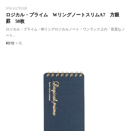
NW-SA701SB
ロジカル・プライム WリングノートスリムA7 方眼
罫 50枚
ロジカル・プライム・Wリングロジカルノート・ワンランク上の「良質なノ
ート」
¥310
+ 税