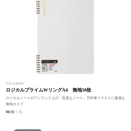
NW-A404W
ロジカルプライムWリングA4 無地50枚
ロジカルノートのワンランク上の「良質なノート」万年筆イラストに最適な
無地タイプ
¥610
+ 税