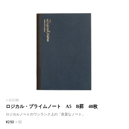
ﾉ-A513B
ロジカル・プライムノート A5 B罫 40枚
ロジカルノートのワンランク上の「良質なノート」
¥250
+ 税