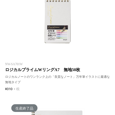
NW-SA701W
ロジカルプライムWリングA7 無地50枚
ロジカルノートのワンランク上の「良質なノート」万年筆イラストに最適な
無地タイプ
¥310
+ 税
生産終了品