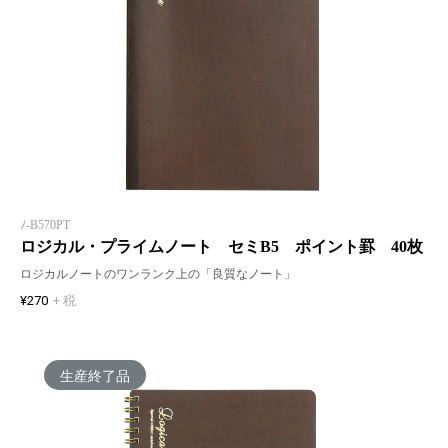
ﾉ-B570PT
ロジカル・プライムノート セミB5 ポイント罫 40枚
ロジカルノートのワンランク上の「良質なノート」
¥270
+ 税
生産終了品