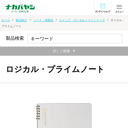
オンラインショ
ホーム
製品紹介
ノート・紙製品
スイング・ロジカルノートシリーズ
ロジカル・
プライムノート
製品検索
詳しく検索
ロジカル・プライムノート