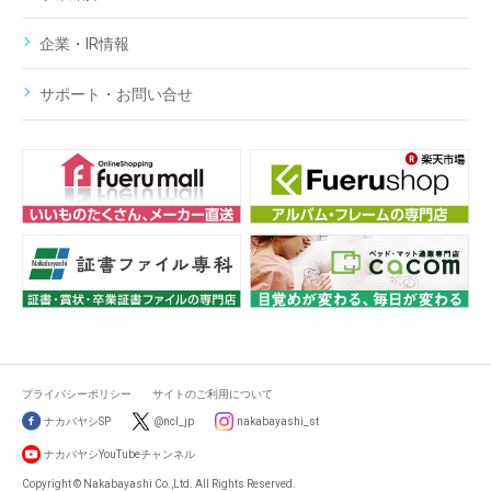
企業・IR情報
サポート・お問い合せ
プライバシーポリシー
サイトのご利用について
ナカバヤシSP
@ncl_jp
nakabayashi_st
ナカバヤシYouTubeチャンネル
Copyright © Nakabayashi Co.,Ltd. All Rights Reserved.