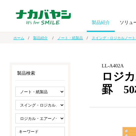
製品紹介
ソリュ
ホーム
製品紹介
ノート・紙製品
スイング・ロジカルノート
フォトフ
BPO
トップメッセージ
（ビジネス・プロセス・アウトソーシング）
アルバム
額縁
LL-A402A
ロジカ
製品検索
オーダー手帳・ノベルティ制作
IR情報
プリンタ用紙
ノート・
罫 5
スマートフォン・
ドキュメントスキャニングサービス
サステナビリティ
ゲーム関
タブレット関連
導入事例
防災・
シルバー
セキュリティ用品