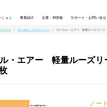
ーション
事業紹介
企業・IR情報
サポート・お問い合せ
シリーズ
ロジカル・エアーノート
ロジカル・エアー 軽量ルーズリーフ A
レーム・
シュレッダ・
図書館ソリューション
経営方針
ラミネータ
ル・エアー 軽量ルーズリー
ファイル・
学校ソリューション
沿革
紙製品
ホルダー用品
0枚
総務＋クリエイティブ
採用情報
連
デジタルカメラ関連
デジタル文具
ノー