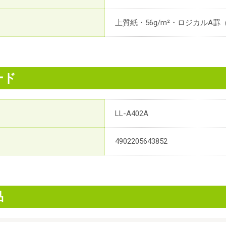
上質紙・56g/m²・ロジカルA罫（
ード
LL-A402A
4902205643852
品