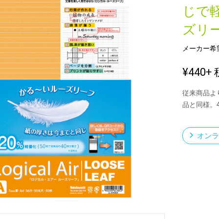
じで
ズリ
新製品一覧
メーカー希
¥440
+ 
従来商品よ
品と同様。
オンラ