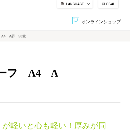
LANGUAGE
GLOBAL
English
繁體中文
简体中文
한국어
日本語
オンラインショップ
4 A罫 50枚
文書管理・機密抹消
会社概要
収納・整理用品
ファニチャー
フ A4 A
DPS（データ・プリント・サービス）
認証一覧
筆記具
パソコン周辺機器
サステナブルな紙器製品「asue（あすえ）」
ボード用品
事務用品
キャラクター・
学童用品
シリーズ商品
トが軽いと心も軽い！厚みが同