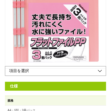
表紙PP製・不透明タイプ。3冊パックです。
メーカー希望小売価格：
オープン
PP製なので丈夫で長持ち！汚れにくく、水に強いファイルで
す。
オンラインショップ
仕様
規格
A4・S型・3冊パック