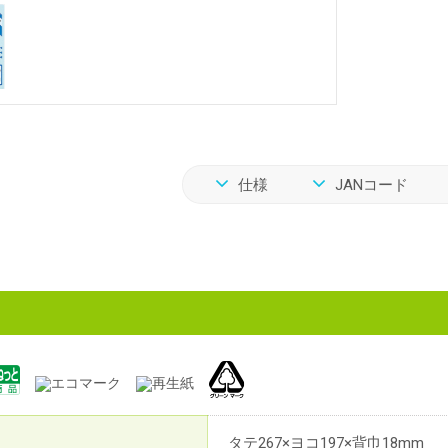
仕様
JANコード
タテ267×ヨコ197×背巾18mm