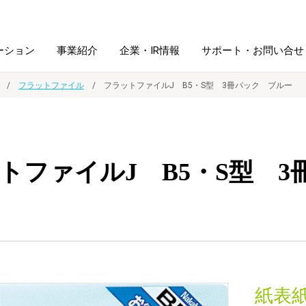
ーション
事業紹介
企業・IR情報
サポート・お問い合せ
フラットファイル
フラットファイルJ B5・S型 3冊パック ブルー
レーム・
シュレッダ・
図書館ソリューション
経営方針
ラミネータ
トファイルJ B5・S型 
ファイル・
学校ソリューション
沿革
紙製品
ホルダー用品
総務＋クリエイティブ
採用情報
連
デジタルカメラ関連
デジタル文具
紙表