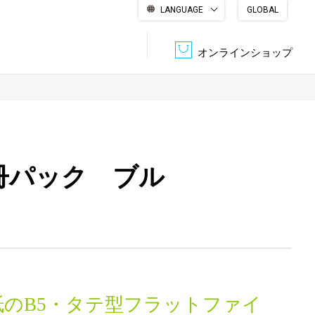
LANGUAGE
GLOBAL
English
繁體中文
简体中文
한국어
日本語
オンラインショップ
文書管理・機密抹消
会社概要
収納・整理用品
ファニチャー
3冊パック ブル
DPS（データ・プリント・サービス）
認証一覧
筆記具
パソコン周辺機器
サステナブルな紙器製品「asue（あすえ）」
ボード用品
事務用品
キャラクター・
学童用品
シリーズ商品
紙のB5・タテ型フラットファイ