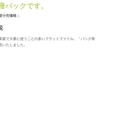
3冊パックです。
望小売価格：
税
家庭で大量に使うことの多いフラットファイル。「パック商
意いたしました。