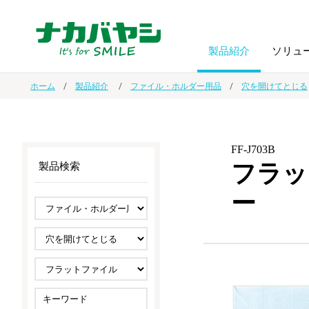
製品紹介
ソリュ
ホーム
製品紹介
ファイル・ホルダー用品
穴を開けてとじる
フォトフ
BPO
トップメッセージ
（ビジネス・プロセス・アウトソーシング）
アルバム
額縁
FF-J703B
フラッ
製品検索
オーダー手帳・ノベルティ制作
IR情報
プリンタ用紙
ノート・
ー
スマートフォン・
ドキュメントスキャニングサービス
サステナビリティ
ゲーム関
タブレット関連
導入事例
防災・
シルバー
セキュリティ用品