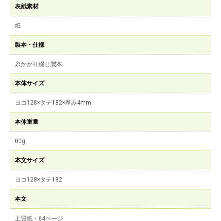
表紙素材
紙
製本・仕様
糸かがり綴じ製本
本体サイズ
ヨコ128×タテ182×厚み4mm
本体重量
00g
本文サイズ
ヨコ128×タテ182
本文
上質紙・64ページ