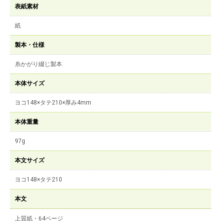
表紙素材
紙
製本・仕様
糸かがり綴じ製本
本体サイズ
ヨコ148×タテ210×厚み4mm
本体重量
97g
本文サイズ
ヨコ148×タテ210
本文
上質紙・64ページ