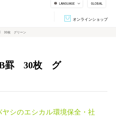
LANGUAGE
GLOBAL
English
繁體中文
简体中文
한국어
日本語
オンラインショップ
罫 30枚 グリーン
文書管理・機密抹消
会社概要
収納・整理用品
ファニチャー
B罫 30枚 グ
DPS（データ・プリント・サービス）
認証一覧
筆記具
パソコン周辺機器
サステナブルな紙器製品「asue（あすえ）」
ボード用品
事務用品
キャラクター・
学童用品
シリーズ商品
バヤシのエシカル環境保全・社