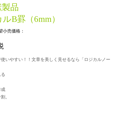
献製品
ルB罫（6mm）
望小売価格：
税
で使いやすい！！文章を美しく見せるなら「ロジカルノー
れる
う
作成
分割。