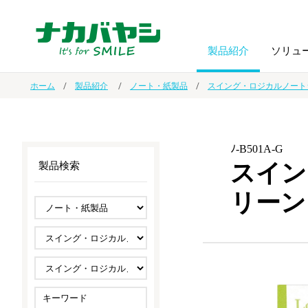
製品紹介
ソリュ
ホーム
製品紹介
ノート・紙製品
スイング・ロジカルノート
フォトフ
BPO
トップメッセージ
（ビジネス・プロセス・アウトソーシング）
アルバム
額縁
ﾉ-B501A-G
スイン
製品検索
オーダー手帳・ノベルティ制作
IR情報
プリンタ用紙
ノート・
リーン
スマートフォン・
ドキュメントスキャニングサービス
サステナビリティ
ゲーム関
タブレット関連
導入事例
防災・
シルバー
セキュリティ用品