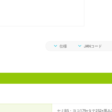
仕様
JANコード
セミB5・ヨコ179×タテ252×厚み