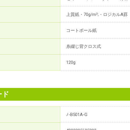
上質紙・70g/m²;・ロジカルA罫
コートボール紙
糸綴じ背クロス式
120g
ード
ﾉ-B501A-G