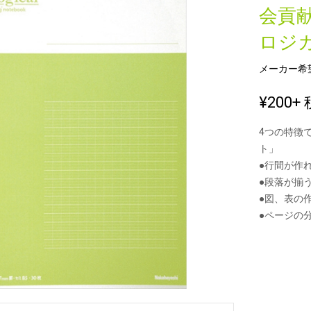
会貢
ロジカ
新製品一覧
メーカー希
¥200
+ 
4つの特徴
ト」
●行間が作
●段落が揃
●図、表の
●ページの