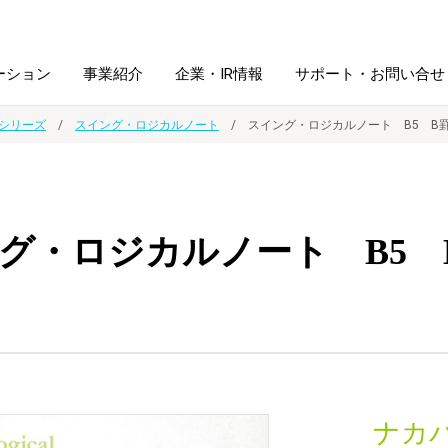
ーション
事業紹介
企業・IR情報
サポート・お問い合せ
シリーズ
スイング・ロジカルノート
スイング・ロジカルノート B5 B
レーム・
シュレッダ・
図書館ソリューション
経営方針
ラミネータ
グ・ロジカルノート B5 
ファイル・
学校ソリューション
沿革
紙製品
ホルダー用品
総務＋クリエイティブ
採用情報
連
デジタルカメラ関連
デジタル文具
ナカ