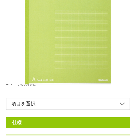
ナカバヤシのエシカル環境保全・社会貢献製品
ロジカルA罫（7mm）
メーカー希望小売価格：
¥200
+ 税
4つの特徴で使いやすい！！文章を美しく見せるなら「ロジカル
ノート」
●行間が作れる
●段落が揃う
●図、表の作成
●ページの分割。
仕様