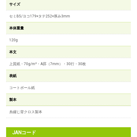
サイズ
セミB5/ヨコ179×タテ252×厚み3mm
本体重量
120g
本文
上質紙・70g/m²・A罫（7mm）・30行・30枚
表紙
コートボール紙
製本
糸綴じ背クロス製本
JANコード