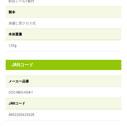
科目シール1枚付
製本
糸綴じ背クロス式
本体重量
125g
JANコード
メーカー品番
COC-NB5-H5A-1
JANコード
4902205623328