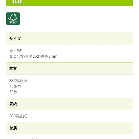
仕様
サイズ
セミB5
ヨコ179×タテ252×厚み3mm
本文
FSC認証紙
70g/m²
30枚
表紙
FSC認証紙
付属