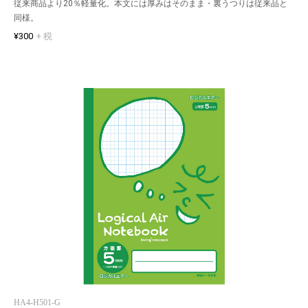
従来商品より20％軽量化。本文には厚みはそのまま・裏うつりは従来品と
同様。
¥300
+ 税
HA4-H501-G