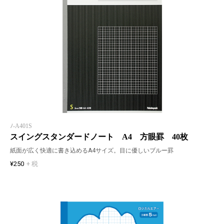
ﾉ-A401S
スイングスタンダードノート A4 方眼罫 40枚
紙面が広く快適に書き込めるA4サイズ。目に優しいブルー罫
¥250
+ 税