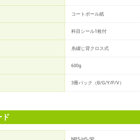
コートボール紙
科目シール1枚付
糸綴じ背クロス式
600g
3冊パック（B/G/Y/P/V）
ード
NB5-H5-5P