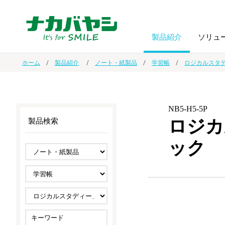
製品紹介
ソリュ
ホーム
製品紹介
ノート・紙製品
学習帳
ロジカルスタ
フォトフ
BPO
トップメッセージ
（ビジネス・プロセス・アウトソーシング）
アルバム
額縁
NB5-H5-5P
ロジカ
製品検索
オーダー手帳・ノベルティ制作
IR情報
プリンタ用紙
ノート・
ック
スマートフォン・
ドキュメントスキャニングサービス
サステナビリティ
ゲーム関
タブレット関連
導入事例
防災・
シルバー
セキュリティ用品