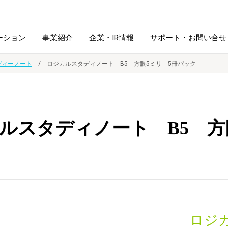
ーション
事業紹介
企業・IR情報
サポート・お問い合せ
ディーノート
ロジカルスタディノート B5 方眼5ミリ 5冊パック
レーム・
シュレッダ・
図書館ソリューション
経営方針
ラミネータ
ルスタディノート B5 方
ファイル・
学校ソリューション
沿革
紙製品
ホルダー用品
総務＋クリエイティブ
採用情報
連
デジタルカメラ関連
デジタル文具
ロジ