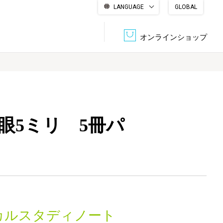
LANGUAGE
GLOBAL
English
繁體中文
简体中文
한국어
日本語
オンラインショップ
文書管理・機密抹消
会社概要
収納・整理用品
ファニチャー
眼5ミリ 5冊パ
DPS（データ・プリント・サービス）
認証一覧
筆記具
パソコン周辺機器
サステナブルな紙器製品「asue（あすえ）」
ボード用品
事務用品
キャラクター・
学童用品
シリーズ商品
カルスタディノート