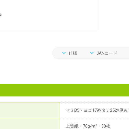
仕様
JANコード
セミB5・ヨコ179×タテ252×厚み
上質紙・70g/m²・30枚