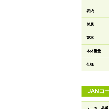
表紙
付属
製本
本体重量
仕様
JANコ
メーカー品番