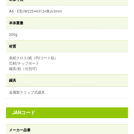
A4・E型/W225×H312×厚み3mm
本体重量
200g
材質
表紙クロス/紙（PUコート貼）
芯材/チップボード
綴具/鉄（分別可)
綴具
金属製クリップ式綴具
JANコード
メーカー品番