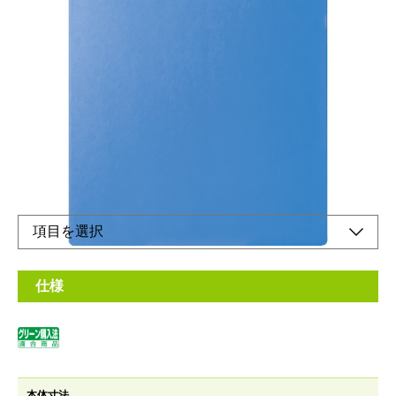
A4・タテ型のクリップボード
メーカー希望小売価格：
¥790
+ 税
書きやすいしっかり貼表紙！カラフルなクリップボードです。
オンラインショップ
仕様
本体寸法