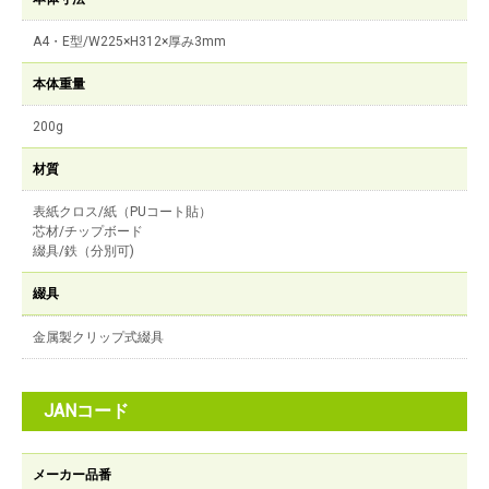
A4・E型/W225×H312×厚み3mm
本体重量
200g
材質
表紙クロス/紙（PUコート貼）
芯材/チップボード
綴具/鉄（分別可)
綴具
金属製クリップ式綴具
JANコード
メーカー品番