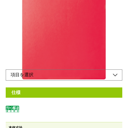
A4・タテ型のクリップボード
メーカー希望小売価格：
¥790
+ 税
書きやすいしっかり貼表紙！カラフルなクリップボードです。
オンラインショップ
仕様
本体寸法