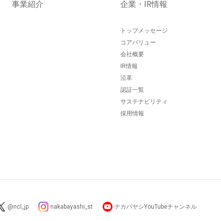
事業紹介
企業・IR情報
トップメッセージ
コアバリュー
会社概要
IR情報
沿革
認証一覧
サステナビリティ
採用情報
@ncl_jp
nakabayashi_st
ナカバヤシYouTubeチャンネル