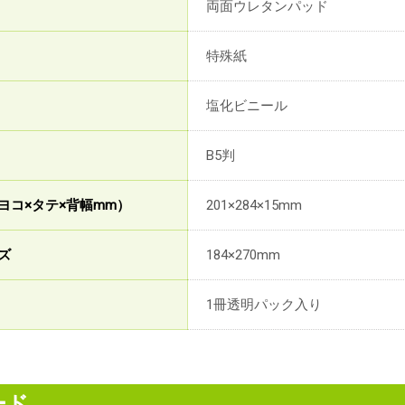
両面ウレタンパッド
特殊紙
塩化ビニール
B5判
ヨコ×タテ×背幅mm）
201×284×15mm
ズ
184×270mm
1冊透明パック入り
ード