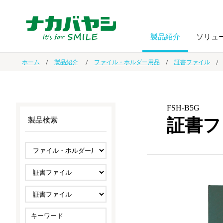
製品紹介
ソリュ
ホーム
製品紹介
ファイル・ホルダー用品
証書ファイル
フォトフ
BPO
トップメッセージ
（ビジネス・プロセス・アウトソーシング）
アルバム
額縁
FSH-B5G
証書フ
製品検索
オーダー手帳・ノベルティ制作
IR情報
プリンタ用紙
ノート・
スマートフォン・
ドキュメントスキャニングサービス
サステナビリティ
ゲーム関
タブレット関連
導入事例
防災・
シルバー
セキュリティ用品