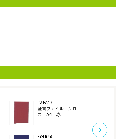
FSH-A4R
FSH-B4G
ロ
証書ファイル クロ
証書ファイル
ス A4 赤
ス貼りタイプ 
緑
FSH-B4B
FSH-B4R