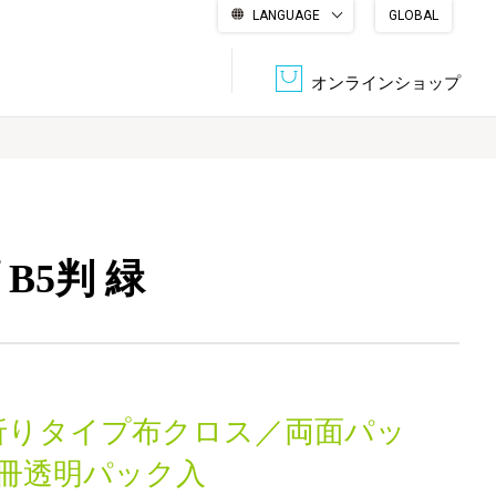
LANGUAGE
GLOBAL
English
繁體中文
简体中文
한국어
日本語
オンラインショップ
文書管理・機密抹消
会社概要
収納・整理用品
ファニチャー
B5判 緑
DPS（データ・プリント・サービス）
認証一覧
筆記具
パソコン周辺機器
サステナブルな紙器製品「asue（あすえ）」
ボード用品
事務用品
折りタイプ布クロス／両面パッ
キャラクター・
学童用品
シリーズ商品
1冊透明パック入