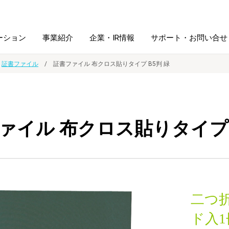
ーション
事業紹介
企業・IR情報
サポート・お問い合せ
証書ファイル
証書ファイル 布クロス貼りタイプ B5判 緑
レーム・
シュレッダ・
図書館ソリューション
経営方針
ラミネータ
ァイル 布クロス貼りタイプ 
ファイル・
学校ソリューション
沿革
紙製品
ホルダー用品
総務＋クリエイティブ
採用情報
連
デジタルカメラ関連
二つ
デジタル文具
ド入