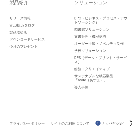
製品紹介
ソリューション
リリース情報
BPO（ビジネス・プロセス・アウ
トソーシング）
WEB版カタログ
図書館ソリューション
製品取扱店
文書管理・機密抹消
ダウンロードサービス
オーダー手帳・ノベルティ制作
今月のプレゼント
学校ソリューション
DPS（データ・プリント・サービ
ス）
総務＋クリエイティブ
サステナブルな紙器製品
「asue（あすえ）」
導入事例
プライバシーポリシー
サイトのご利用について
ナカバヤシSP