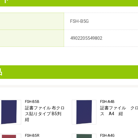
FSH-B5G
4902205549802
品
FSH-B5B
FSH-A4B
証書ファイル 布クロ
証書ファイル ク
ス貼りタイプ B5判
ス A4 紺
紺
FSH-B5R
FSH-A4G