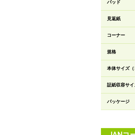
パッド
見返紙
コーナー
規格
本体サイズ（
証紙収容サイ
パッケージ
JANコ