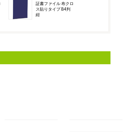
ロ
証書ファイル 布クロ
証書ファイ
ス貼りタイプ B4判
ス B4 赤
紺