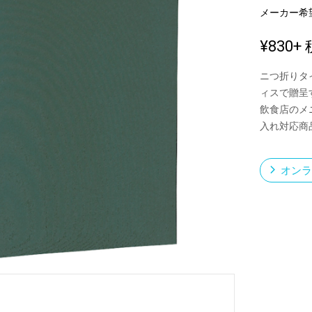
メーカー希
¥830
+ 
新製品一覧
ニつ折りタ
ィスで贈呈
飲食店のメ
入れ対応商
オンラ