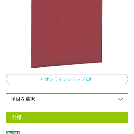
二つ折りタイプ布クロス／両面パッド入1冊透明パ
ック入
メーカー希望小売価格：
¥1,370
+ 税
ニつ折りタイプ。1冊からお買い求めいただけるパック商品で
す。オフィスで贈呈する感謝状や認定証、免状等を収めるのに便
利です。また、飲食店のメニューや店舗の案内などにもご利用い
ただけます。（注）名入れ対応商品ではございません。
オンラインショップ
仕様