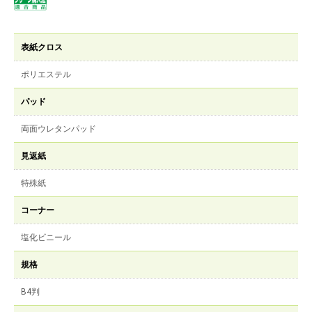
表紙クロス
ポリエステル
パッド
両面ウレタンパッド
見返紙
特殊紙
コーナー
塩化ビニール
規格
B4判