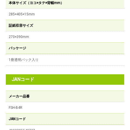
本体サイズ（ヨコ×タテ×背幅mm）
285×405×15mm
証紙収容サイズ
270×390mm
パッケージ
1冊透明パック入り
JANコード
メーカー品番
FSH-B4R
JANコード