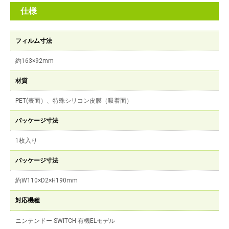
仕様
フィルム寸法
約163×92mm
材質
PET(表面）、特殊シリコン皮膜（吸着面）
パッケージ寸法
1枚入り
パッケージ寸法
約W110×D2×H190mm
対応機種
ニンテンドー SWITCH 有機ELモデル