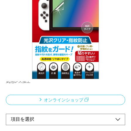
ピタッと吸着、キレイをキープ
メーカー希望小売価格：
¥1,120
+ 税
限定品
液晶画面をキズや汚れから守る
位置決めしやすい3分割離型シート
指紋や汚れに強い
気泡レス加工
オンラインショップ