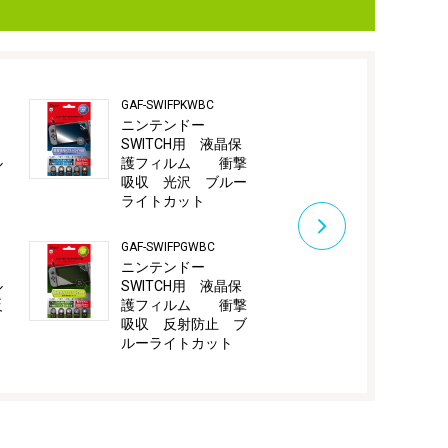
GAF-SWIFPKWBC
GAF-SWLFLKAV
ニンテンドー
Switch Lit
SWITCH用 液晶保
抗ウイルス
ル
護フィルム 衝撃
吸収 光沢 ブルー
ライトカット
GAF-SWEFLS
Switch 有
GAF-SWIFPGWBC
用ティスプ
ニンテンドー
フィルム/光
ル
SWITCH用 液晶保
止
反
護フィルム 衝撃
吸収 反射防止 ブ
ルーライトカット