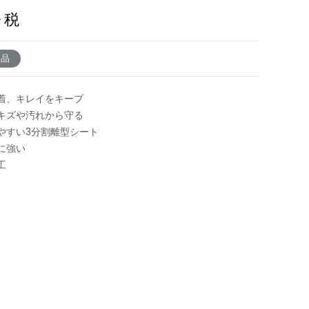
+ 税
了品
着、キレイをキープ
キズや汚れから守る
やすい3分割離型シート
に強い
工