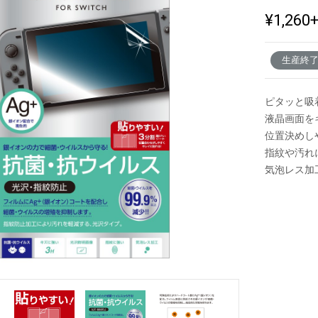
¥1,260
新製品一覧
生産終
ピタッと吸
液晶画面を
位置決めし
指紋や汚れ
気泡レス加