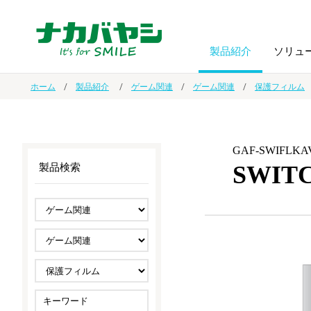
製品紹介
ソリュ
ホーム
製品紹介
ゲーム関連
ゲーム関連
保護フィルム
フォトフ
BPO
トップメッセージ
（ビジネス・プロセス・アウトソーシング）
アルバム
額縁
GAF-SWIFLKA
SWI
製品検索
オーダー手帳・ノベルティ制作
IR情報
プリンタ用紙
ノート・
スマートフォン・
ドキュメントスキャニングサービス
サステナビリティ
ゲーム関
タブレット関連
導入事例
防災・
シルバー
セキュリティ用品