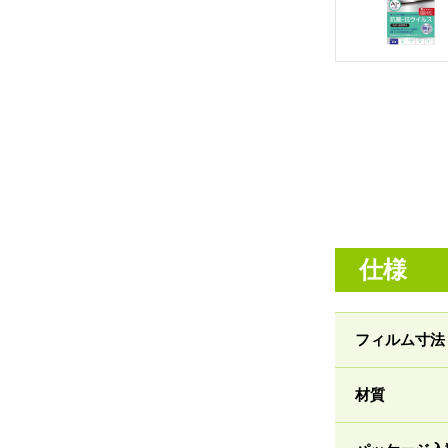
仕様
フィルム寸法
材質