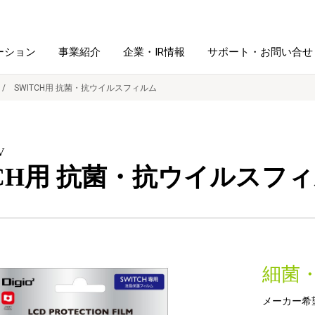
ーション
事業紹介
企業・IR情報
サポート・お問い合せ
SWITCH用 抗菌・抗ウイルスフィルム
レーム・
シュレッダ・
図書館ソリューション
経営方針
ラミネータ
V
TCH用 抗菌・抗ウイルスフ
ファイル・
学校ソリューション
沿革
紙製品
ホルダー用品
総務＋クリエイティブ
採用情報
連
デジタルカメラ関連
細菌・
デジタル文具
メーカー希