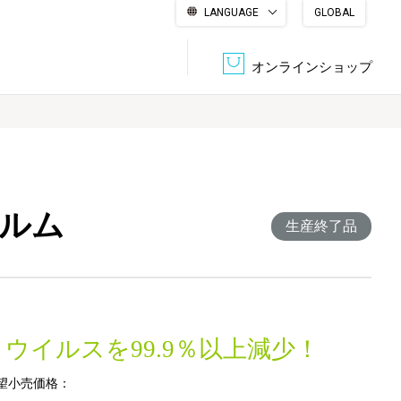
LANGUAGE
GLOBAL
English
繁體中文
简体中文
한국어
日本語
オンラインショップ
文書管理・機密抹消
会社概要
収納・整理用品
ファニチャー
ィルム
DPS（データ・プリント・サービス）
認証一覧
生産終了品
筆記具
パソコン周辺機器
サステナブルな紙器製品「asue（あすえ）」
ボード用品
事務用品
ウイルスを99.9％以上減少！
キャラクター・
学童用品
シリーズ商品
望小売価格：