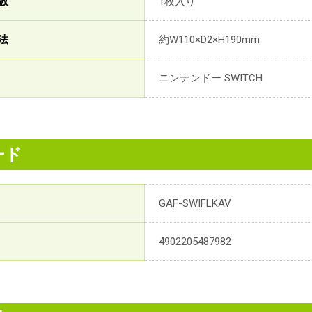
数
1枚入り
法
約W110×D2×H190mm
ニンテンドー SWITCH
ード
GAF-SWIFLKAV
4902205487982