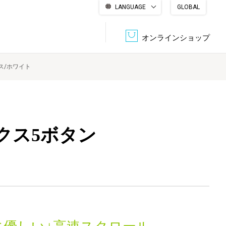
LANGUAGE
GLOBAL
English
繁體中文
简体中文
한국어
日本語
オンラインショップ
ス/ホワイト
文書管理・機密抹消
会社概要
収納・整理用品
ファニチャー
DPS（データ・プリント・サービス）
認証一覧
筆記具
パソコン周辺機器
クス5ボタン
サステナブルな紙器製品「asue（あすえ）」
ボード用品
事務用品
キャラクター・
学童用品
シリーズ商品