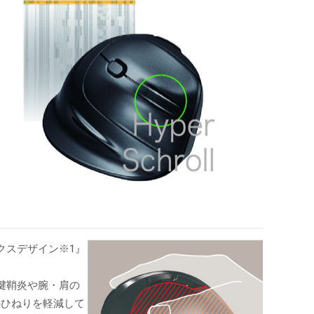
クスデザイン※1』
腱鞘炎や腕・肩の
のひねりを軽減して