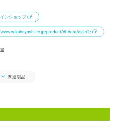
インショップ
//www.nakabayashi.co.jp/product/dl-data/digio2/
書
関連製品