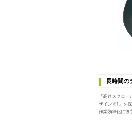
長時間の
「高速スクロール
ザイン※1』を
作業効率化に役