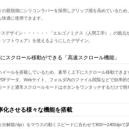
ィの親指側にシリコンラバーを採用しグリップ感を高めているため
も快適に使用できます。
ミクスデザイン・・・・・・「エルゴノミクス（人間工学）」の観点
・ソフトウェア）を使えるようにしたデザイン。
下にスクロール移動ができる「高速スクロール機能」
ホイールを搭載しているため、素早く上下にスクロール移動できま
lやPDFデータ、Webサイト、フォルダ内のファイル閲覧などで効率
モードと通常スクロールモードはボタンをワンタッチするだけで簡
率化させる様々な機能を搭載
分解能/dpi）をマウスの動くスピードに合わせて800〜2400dpi