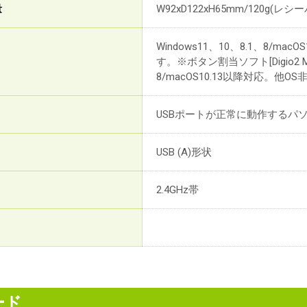
量
W92xD122xH65mm/120g(
Windows11、10、8.1、8/ma
す。※ボタン割当ソフト[Digio2 Mous
8/macOS10.13以降対応。他O
USBポートが正常に動作するパ
USB (A)形状
2.4GHz帯
ード