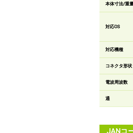
本体寸法/重
対応OS
対応機種
コネクタ形状
電波周波数
通
JANコ