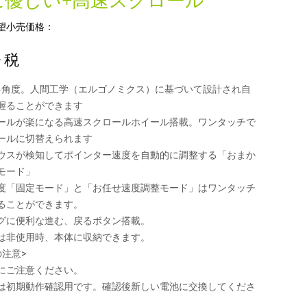
に優しい+高速スクロール
望小売価格：
+ 税
傾斜角度。人間工学（エルゴノミクス）に基づいて設計され自
握ることができます
ールが楽になる高速スクロールホイール搭載。ワンタッチで
ールに切替えられます
ウスが検知してポインター速度を自動的に調整する「おまか
モード」
度「固定モード」と「お任せ速度調整モード」はワンタッチ
ることができます。
グに便利な進む、戻るボタン搭載。
は非使用時、本体に収納できます。
の注意>
にご注意ください。
は初期動作確認用です。確認後新しい電池に交換してくださ