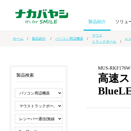
製品紹介
ソリュ
マウス
ホーム
製品紹介
パソコン周辺機器
レ
トラックボール
フォトフ
BPO
トップメッセージ
（ビジネス・プロセス・アウトソーシング）
アルバム
額縁
MUS-RKF176W
オーダー手帳・ノベルティ制作
IR情報
プリンタ用紙
ノート・
高速ス
製品検索
Blue
スマートフォン・
ドキュメントスキャニングサービス
サステナビリティ
ゲーム関
タブレット関連
導入事例
防災・
シルバー
セキュリティ用品