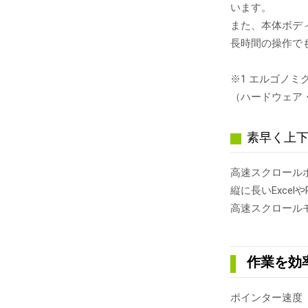
います。
また、本体ボデ
長時間の操作で
※1 エルゴノ
（ハードウェア
素早く上
高速スクロール
縦に長いExce
高速スクロール
作業を効
ポインター速度（