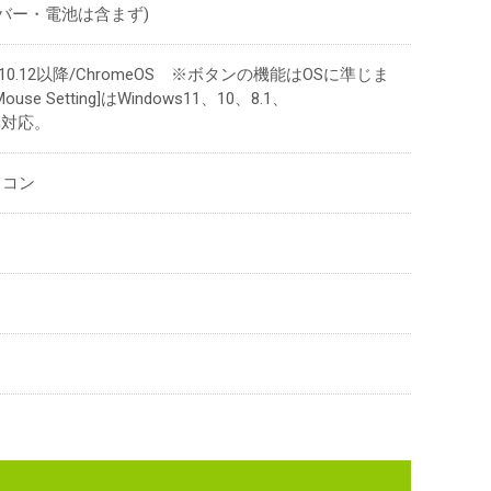
レシーバー・電池は含まず)
cOS10.12以降/ChromeOS ※ボタンの機能はOSに準じま
e Setting]はWindows11、10、8.1、
S非対応。
ソコン