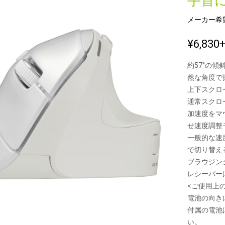
手首
メーカー希
新製品一覧
¥6,830
約57°の
然な角度で
上下スクロ
通常スクロ
加速度をマ
せ速度調整
一般的な速
で切り替え
ブラウジン
レシーバー
<ご使用上
電池の向き
付属の電池
い。