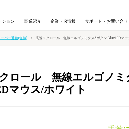
ーション
事業紹介
企業・IR情報
サポート・お問い合せ
シーバー通信(無線)
高速スクロール 無線エルゴノミクス5ボタン BlueLEDマウ
レーム・
シュレッダ・
図書館ソリューション
経営方針
ラミネータ
ファイル・
学校ソリューション
沿革
紙製品
クロール 無線エルゴノミ
ホルダー用品
LEDマウス/ホワイト
総務＋クリエイティブ
採用情報
連
デジタルカメラ関連
デジタル文具