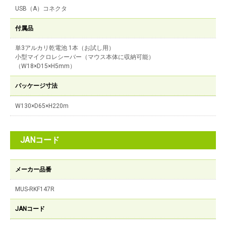
USB（A）コネクタ
付属品
単3アルカリ乾電池 1本（お試し用）
小型マイクロレシーバー（マウス本体に収納可能）
（W18×D15×H5mm）
パッケージ寸法
W130×D65×H220m
JANコード
メーカー品番
MUS-RKF147R
JANコード