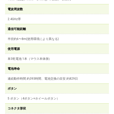
電波周波数
2.4GHz帯
通信可能距離
半径約6〜8m(使用環境により異なる)
使用電源
単3乾電池 1本（マウス本体側）
電池寿命
連続動作時間 約393時間、電池交換の目安 約829日
ボタン
5 ボタン（4ボタン+ホイールボタン）
コネクタ形状