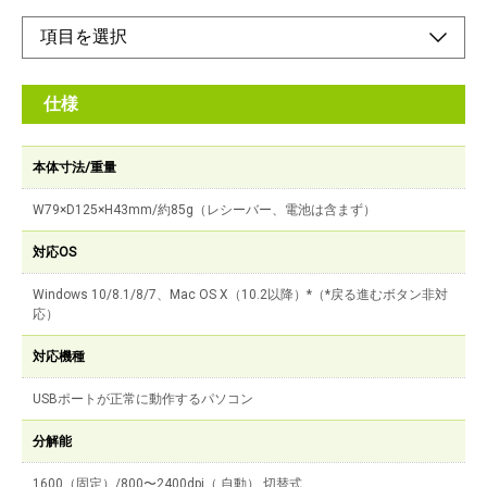
仕様
本体寸法/重量
W79×D125×H43mm/約85g（レシーバー、電池は含まず）
対応OS
Windows 10/8.1/8/7、Mac OS X（10.2以降）*（*戻る進むボタン非対
応）
対応機種
USBポートが正常に動作するパソコン
分解能
1600（固定）/800〜2400dpi（ 自動） 切替式