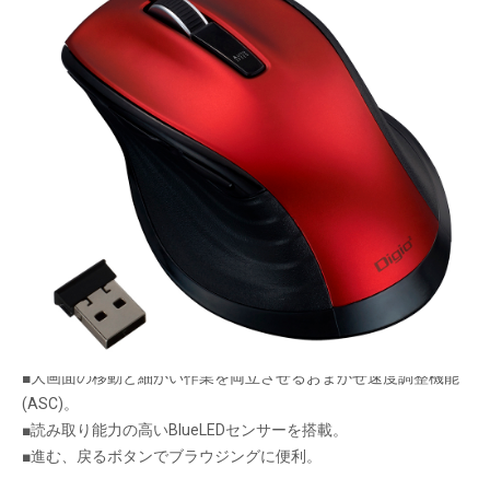
使いやすさをフル装備した「F_lineシリーズ」。
無線（レシーバー受信）タイプのLサイズ。
メーカー希望小売価格：
¥5,400
+ 税
生産終了品
■周囲を気にせず作業に集中できる静音仕様。ホイールスクロー
ルも静音設計。
■大画面の移動と細かい作業を両立させるおまかせ速度調整機能
(ASC)。
■読み取り能力の高いBlueLEDセンサーを搭載。
■進む、戻るボタンでブラウジングに便利。