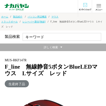
オンラインショ
ホーム
製品紹介
パソコン周辺機器
マウス
トラックボール
レシーバー通信(無線)
F_line 無線静音5ボタンBlueLEDマウス Lサイ
ズ レッド
製品検索
詳しく検索
MUS-RKF147R
F_line 無線静音5ボタンBlueLEDマ
ウス Lサイズ レッド
生産終了品