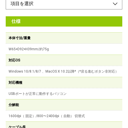
仕様
本体寸法/重量
W65×D92×H39mm/約75g
対応OS
Windows 10/8.1/8/7 、MacOS X 10.2以降*（*戻る進むボタン非対応）
対応機種
USBポートが正常に動作するパソコン
分解能
1600dpi（ 固定）/800〜2400dpi（ 自動） 切替式
ケーブル長