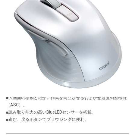
使いやすさをフル装備した「F_lineシリーズ」。
有線タイプのSサイズ。
メーカー希望小売価格：
¥3,400
+ 税
生産終了品
■周囲を気にせず作業に集中できる静音仕様。ホイールスクロー
ルも静音設計。
■大画面の移動と細かい作業を両立させるおまかせ速度調整機能
（ASC）。
■読み取り能力の高いBlueLEDセンサーを搭載。
■進む、戻るボタンでブラウジングに便利。