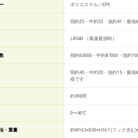
ー
ポリエステル／EPE
弱約23・中約32・強約41・最強約50
≦85dB （風速最強時）
数
弱約63000・中約87000・強約1000
弱約45・中約20・強約15・最
様です
約3時間
0〜40℃
法・重量
約W163×D50×H167 (フック含む