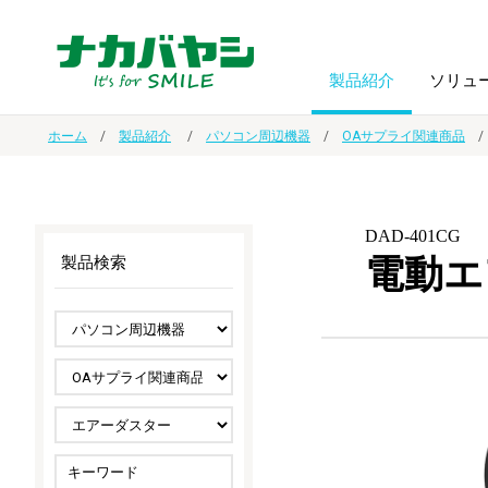
製品紹介
ソリュ
ホーム
製品紹介
パソコン周辺機器
OAサプライ関連商品
フォトフ
BPO
トップメッセージ
（ビジネス・プロセス・アウトソーシング）
アルバム
額縁
DAD-401CG
電動エ
製品検索
オーダー手帳・ノベルティ制作
IR情報
プリンタ用紙
ノート・
スマートフォン・
ドキュメントスキャニングサービス
サステナビリティ
ゲーム関
タブレット関連
導入事例
防災・
シルバー
セキュリティ用品