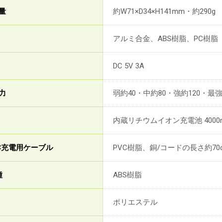
量
約W71×D34×H141mm・約29
アルミ合金、ABS樹脂、PC樹脂
DC 5V 3A
力
弱約40・中約80・強約120・最強約1
内蔵リチウムイオン充電池 4000
toC充電用ケーブル
PVC樹脂、銅/コードの長さ約70
種
ABS樹脂
ポリエステル