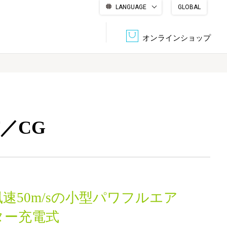
LANGUAGE
GLOBAL
English
繁體中文
简体中文
한국어
日本語
オンラインショップ
文書管理・機密抹消
会社概要
収納・整理用品
ファニチャー
式／CG
DPS（データ・プリント・サービス）
認証一覧
筆記具
パソコン周辺機器
サステナブルな紙器製品「asue（あすえ）」
ボード用品
事務用品
速50m/sの小型パワフルエア
キャラクター・
学童用品
シリーズ商品
ター充電式