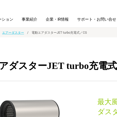
ーション
事業紹介
企業・IR情報
サポート・お問い合せ
エアーダスター
電動エアダスターJET turbo充電式／CG
レーム・
シュレッダ・
図書館ソリューション
経営方針
ラミネータ
アダスターJET turbo充電
ファイル・
学校ソリューション
沿革
紙製品
ホルダー用品
総務＋クリエイティブ
採用情報
連
デジタルカメラ関連
最大風
デジタル文具
ダス