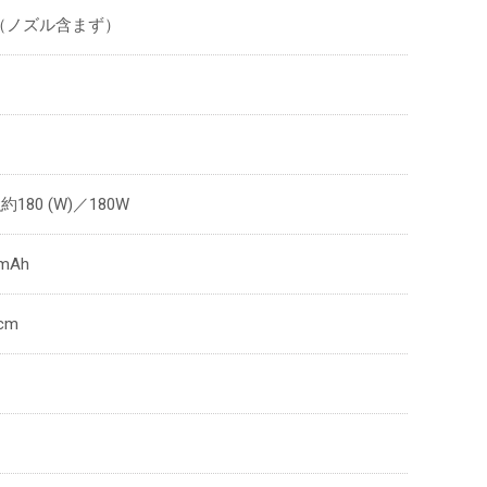
0g （ノズル含まず）
80 (W)／180W
mAh
cm