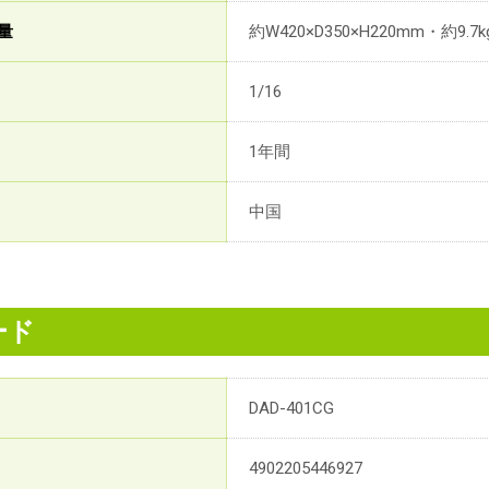
量
約W420×D350×H220mm・約9.7k
1/16
1年間
中国
ード
DAD-401CG
4902205446927