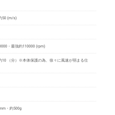
 (m/s)
00・最強約110000 (rpm)
強約10 （分）※本体保護の為、徐々に風速が弱まる仕
)mm・約500g