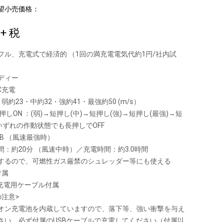
望小売価格：
0
+ 税
フル、充電式で経済的 （1回の満充電電気代約1円/社内試
ディー
C充電
弱約23・中約32・強約41・最強約50 (m/s）
押しON ：(弱)→短押し(中)→短押し(強)→短押し(最強)→短
いずれの作動状態でも長押しでOFF
dB （風速最強時）
：約20分 （風速中時）／充電時間：約3.0時間
するので、可燃性ガス厳禁のシュレッダー等にも使える
付属
o C充電用ケーブル付属
の注意>
オン充電池を内蔵していますので、落下等、強い衝撃を与え
さい。必ず付属のUSBケーブルで充電してください（付属以