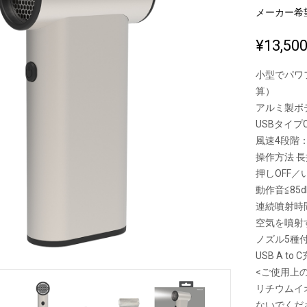
メーカー希
¥13,50
新製品一覧
小型でパワ
算）
アルミ製ボ
USBタイプ
風速4段階：
操作方法 長
押しOFF／
動作音≦85
連続噴射時間
空気を噴射
ノズル5種
USB A t
<ご使用上
リチウムイ
ないでくだ