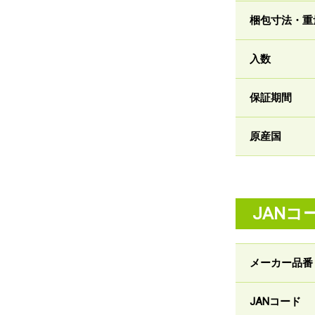
梱包寸法・重
入数
保証期間
原産国
JANコ
メーカー品番
JANコード