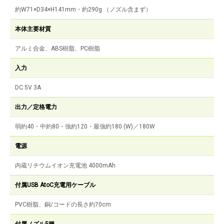
約W71×D34×H141mm・約290g （ノズル含まず）
本体主要材質
アルミ合金、ABS樹脂、PC樹脂
入力
DC 5V 3A
出力／定格電力
弱約40・中約80・強約120・最強約180 (W)／180W
電源
内蔵リチウムイオン充電池 4000mAh
付属USB AtoC充電用ケーブル
PVC樹脂、銅/コードの長さ約70cm