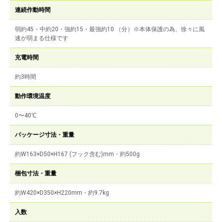
連続作動時間
弱約45・中約20・強約15・最強約10 （分）※本体保護の為、徐々に風
速が弱まる仕様です
充電時間
約3時間
動作環境温度
0〜40℃
パッケージ寸法・重量
約W163×D50×H167 (フック含む)mm・約500g
梱包寸法・重量
約W420×D350×H220mm・約9.7kg
入数