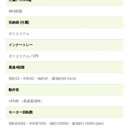
付属ノズル5種
ABS樹脂
収納袋 (付属)
ポリエステル
インナートレー
ポリエステル／EPE
風速4段階
弱約23・中約32・強約41・最強約50 (m/s)
動作音
≦85dB （風速最強時）
モーター回転数
弱約63000・中約87000・強約100000・最強約110000 (rpm)