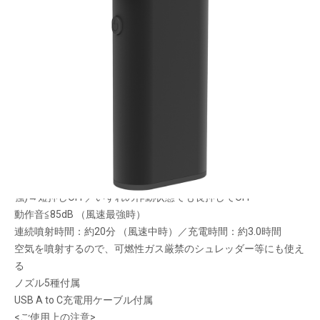
最大風速50m/sの小型パワフルエアダスター充電式
メーカー希望小売価格：
¥13,500
+ 税
小型でパワフル、充電式で経済的 （1回の満充電電気代約1円/社
内試算）
アルミ製ボディー
USBタイプC充電
風速4段階：弱約23・中約32・強約41・最強約50 (m/s）
操作方法 長押しON ：(弱)→短押し(中)→短押し(強)→短押し(最
強)→短押しOFF／いずれの作動状態でも長押しでOFF
動作音≦85dB （風速最強時）
連続噴射時間：約20分 （風速中時）／充電時間：約3.0時間
空気を噴射するので、可燃性ガス厳禁のシュレッダー等にも使え
る
ノズル5種付属
USB A to C充電用ケーブル付属
<ご使用上の注意>