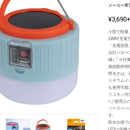
メーカー希
¥3,690
新製品一覧
小型で軽量
2WAY充電
「充電状態
点灯パターン
滅）” ※
連続動作時
明るさは、
リチウムイ
も使用可能
リコモン付
<ご使用上
ソーラーパ
す。
防水仕様で
LEDは交換