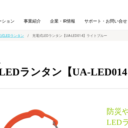
ーション
事業紹介
企業・IR情報
サポート・お問い合せ
式LEDランタン
充電式LEDランタン【UA-LED014】ライトブルー
レーム・
シュレッダ・
図書館ソリューション
経営方針
ラミネータ
L
LEDランタン【UA-LED0
ファイル・
学校ソリューション
沿革
紙製品
ホルダー用品
総務＋クリエイティブ
採用情報
連
デジタルカメラ関連
防災
デジタル文具
LED