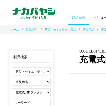
製品紹介
ソリュ
ホーム
製品紹介
防災・セキュリティ用品
防災用品
充電
フォトフ
BPO
トップメッセージ
（ビジネス・プロセス・アウトソーシング）
アルバム
額縁
UA-LED014LB
充電式
製品検索
オーダー手帳・ノベルティ制作
IR情報
プリンタ用紙
ノート・
スマートフォン・
ドキュメントスキャニングサービス
サステナビリティ
ゲーム関
タブレット関連
導入事例
防災・
シルバー
セキュリティ用品