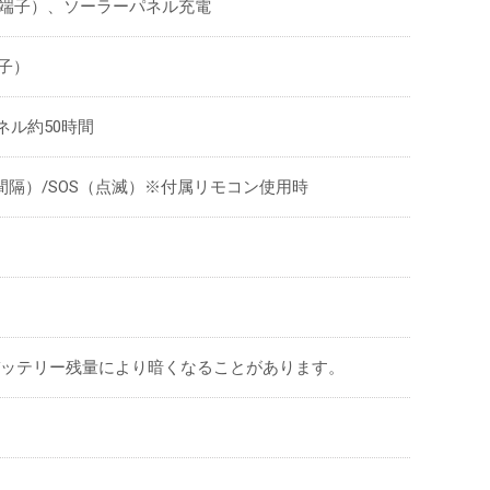
oB入力端子）、ソーラーパネル充電
端子）
パネル約50時間
間隔）/SOS（点滅）※付属リモコン使用時
※バッテリー残量により暗くなることがあります。