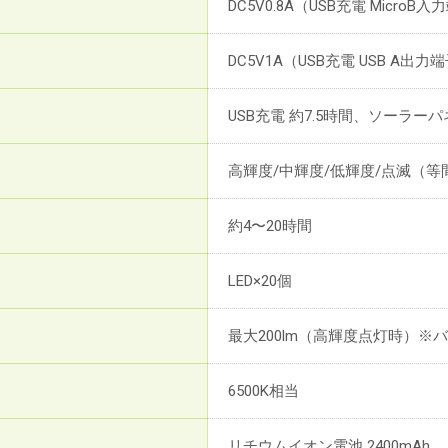
DC5V0.8A（USB充電 Micr
DC5V1A（USB充電 USB A出力
USB充電 約7.5時間、ソーラー
高輝度/中輝度/低輝度/点滅（等
約4〜20時間
LED×20個
最大200lm（高輝度点灯時）
6500K相当
リチウムイオン電池 2400mAh