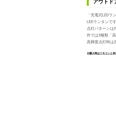
アウトド
「充電式LED
LEDランタンで
点灯パターンは付
作では3種類「
高輝度点灯時は
※購入時はリモコンと本