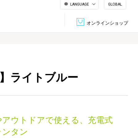
LANGUAGE
GLOBAL
English
繁體中文
简体中文
한국어
日本語
オンラインショップ
文書管理・機密抹消
会社概要
収納・整理用品
ファニチャー
14】ライトブルー
DPS（データ・プリント・サービス）
認証一覧
筆記具
パソコン周辺機器
サステナブルな紙器製品「asue（あすえ）」
ボード用品
事務用品
やアウトドアで使える、充電式
キャラクター・
学童用品
シリーズ商品
ランタン