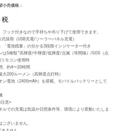
望小売価格：
+ 税
、フック付きなので手持ちや吊り下げて使用できます。
方式採用（USB充電/ソーラーパネル充電）
」「電池残量」の分かる3段階インジケーター付き
は5種類 ”高輝度/中輝度/低輝度/点滅（等間隔）/SOS（点
付属リモコン使用時
間、約4〜20時間
最大200ルーメン（高輝度点灯時）
オン電池（2400mAh）を搭載、モバイルバッテリーとして
。
属
の注意>
ネルでの充電は気温や日照条件等、環境により変動いたしま
はございません。
できません。