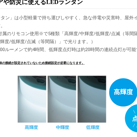
アや防災に使えるLEDランタン
ランタン」は小型軽量で持ち運びしやすく、急な停電や災害時、屋外
す。
属のリモコン使用※で5種類「高輝度/中輝度/低輝度/点滅（等間
高輝度/低輝度/点滅（等間隔）」で光ります。）
200ルーメンで約4時間、低輝度点灯時は約20時間の連続点灯が可
体の接続が設定されていないため接続設定が必要になります。