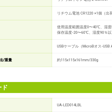
リチウム電池 CR1220 ×1個（
使用温度範囲温度0〜40℃、湿度
保存温度-20〜60℃、湿度90％
USBケーブル（MicroBオス-
法/重量
約115x115x161mm/330g
ード
UA-LED014LBL