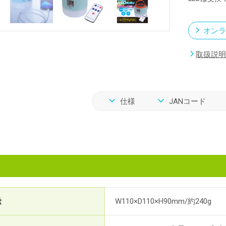
オンラ
取扱説明
仕様
JANコード
量
W110×D110×H90mm/約240g