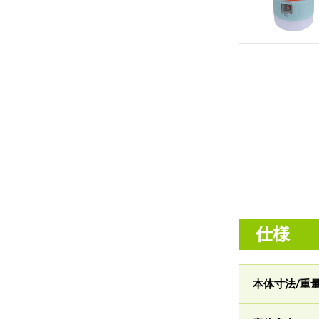
仕様
本体寸法/重