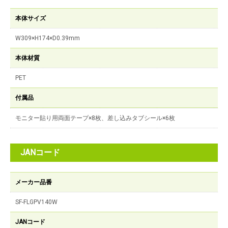
本体サイズ
W309×H174×D0.39mm
本体材質
PET
付属品
モニター貼り用両面テープ×8枚、差し込みタブシール×6枚
JANコード
メーカー品番
SF-FLGPV140W
JANコード