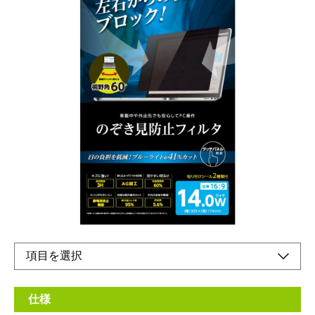
反射防止タイプののぞき見防止フィルム
メーカー希望小売価格：
¥6,980
+ 税
生産終了品
左右からの視線を防ぐのぞき見防止フィルムです。視野角は約
60°で、反射防止タイプ＆ブルーライトカット率約41％。貼付け
シールが2種類ついています。
仕様