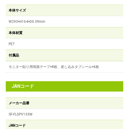
本体サイズ
W293×H164×D0.39mm
本体材質
PET
付属品
モニター貼り用両面テープ×8枚、差し込みタブシール×6枚
JANコード
メーカー品番
SF-FLGPV133W
JANコード