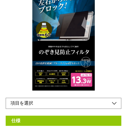
反射防止タイプののぞき見防止フィルム
メーカー希望小売価格：
¥6,120
+ 税
生産終了品
左右からの視線を防ぐのぞき見防止フィルムです。視野角は約
60°で、反射防止タイプ＆ブルーライトカット率約41％。貼付け
シールが2種類ついています。
仕様