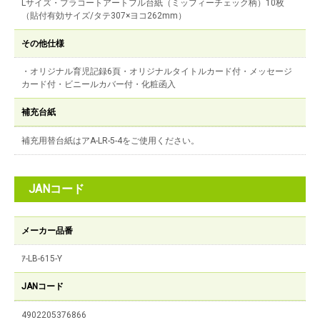
Lサイズ・プラコートアートフル台紙（ミッフィーチェック柄）10枚
（貼付有効サイズ/タテ307×ヨコ262mm）
その他仕様
・オリジナル育児記録6頁・オリジナルタイトルカード付・メッセージ
カード付・ビニールカバー付・化粧函入
補充台紙
補充用替台紙はアA-LR-5-4をご使用ください。
JANコード
メーカー品番
ｱ-LB-615-Y
JANコード
4902205376866