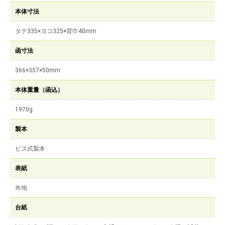
本体寸法
タテ335×ヨコ325×背巾40mm
函寸法
366×357×50mm
本体重量（函込）
1970g
製本
ビス式製本
表紙
布地
台紙