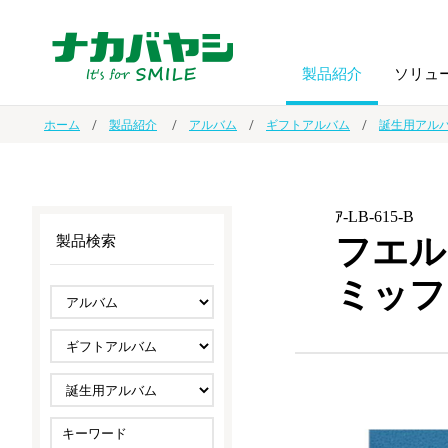
製品紹介
ソリュ
ホーム
製品紹介
アルバム
ギフトアルバム
誕生用アル
フォトフ
BPO
トップメッセージ
（ビジネス・プロセス・アウトソーシング）
アルバム
額縁
ｱ-LB-615-B
フエル
製品検索
オーダー手帳・ノベルティ制作
IR情報
プリンタ用紙
ノート・
ミッフ
スマートフォン・
ドキュメントスキャニングサービス
サステナビリティ
ゲーム関
タブレット関連
導入事例
防災・
シルバー
セキュリティ用品