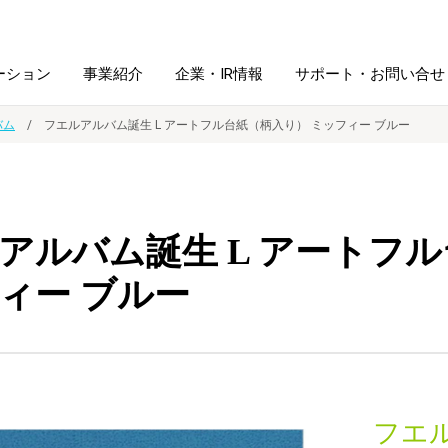
ーション
事業紹介
企業・IR情報
サポート・お問い合せ
バム
フエルアルバム誕生 L アートフル台紙（柄入り） ミッフィー ブルー
レーム・
シュレッダ・
図書館ソリューション
経営方針
ラミネータ
アルバム誕生 L アートフ
ファイル・
学校ソリューション
沿革
紙製品
ホルダー用品
ィー ブルー
総務＋クリエイティブ
採用情報
連
デジタルカメラ関連
デジタル文具
フエ