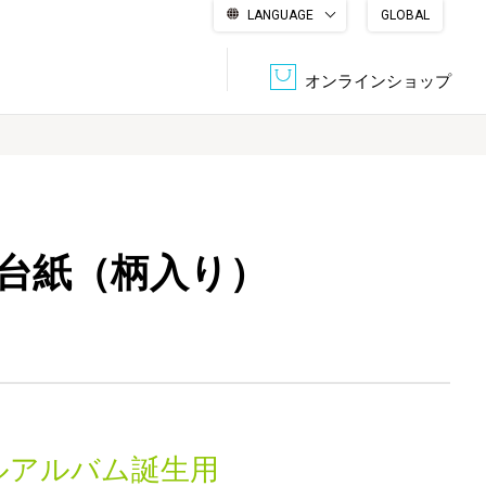
LANGUAGE
GLOBAL
English
繁體中文
简体中文
한국어
日本語
オンラインショップ
文書管理・機密抹消
会社概要
収納・整理用品
ファニチャー
ル台紙（柄入り）
DPS（データ・プリント・サービス）
認証一覧
筆記具
パソコン周辺機器
サステナブルな紙器製品「asue（あすえ）」
ボード用品
事務用品
キャラクター・
学童用品
シリーズ商品
ルアルバム誕生用