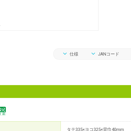
仕様
JANコード
タテ335×ヨコ325×背巾40mm