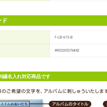
ード
ｱ-LB-615-B
4902205376842
刺繍名入れ対応商品です