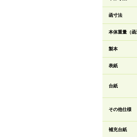
函寸法
本体重量（函
製本
表紙
台紙
その他仕様
補充台紙