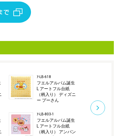
ｱ-LB-618
ｱ-LB-803-2
生
フエルアルバム誕生
フエルアル
L アートフル台紙
L アートフ
ニ
（柄入り） ディズニ
（柄入り） 
ー プーさん
マン ブルー
ｱ-LB-803-1
生
フエルアルバム誕生
L アートフル台紙
ニ
（柄入り） アンパン