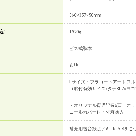
366×357×50mm
込）
1970g
ビス式製本
布地
Lサイズ・プラコートアートフル
（貼付有効サイズ/タテ307×ヨコ
・オリジナル育児記録6頁・オ
ニールカバー付・化粧函入
補充用替台紙はアA-LR-5-4を