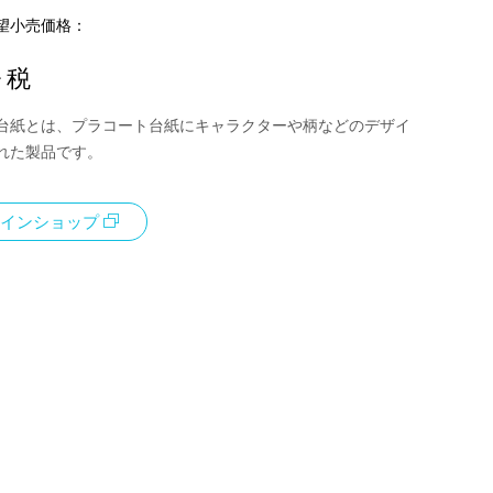
望小売価格：
+ 税
台紙とは、プラコート台紙にキャラクターや柄などのデザイ
れた製品です。
インショップ