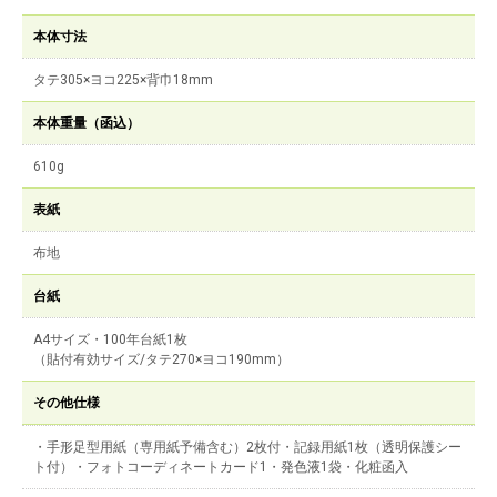
本体寸法
タテ305×ヨコ225×背巾18mm
本体重量（函込）
610g
表紙
布地
台紙
A4サイズ・100年台紙1枚
（貼付有効サイズ/タテ270×ヨコ190mm）
その他仕様
・手形足型用紙（専用紙予備含む）2枚付・記録用紙1枚（透明保護シー
ト付）・フォトコーディネートカード1・発色液1袋・化粧函入