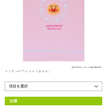
お子様の成長の物語を紡ぐアンパンマン ギフトシ
リーズ
メーカー希望小売価格：
¥5,090
+ 税
生産終了品
お子様の成長記録と命名記念に小さい手形と足型が簡単に残せる
発色液と専用紙付です。写真も一緒に楽しいコーディネートカー
ドでデコレーションできます。
仕様