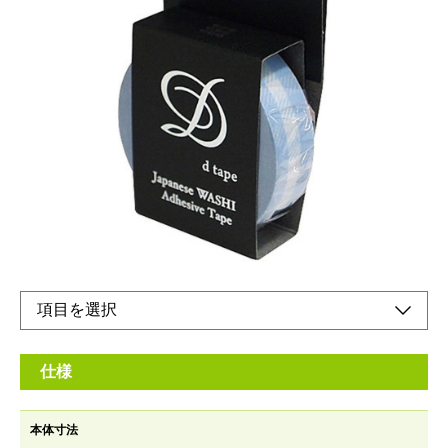
和紙を使ったマスキングテープ！
メーカー希望小売価格：
オープン
手で簡単にちぎれます。切ったあとの風合いも楽しめます。テー
プの上から文字も書けます。剥がしたあと糊残りがありません。
色、柄バラエティ豊富で使い方が広がります。
オンラインショップ
仕様
本体寸法