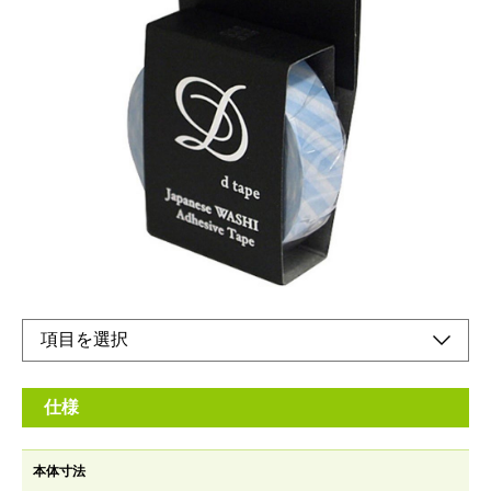
和紙を使ったマスキングテープ！
メーカー希望小売価格：
オープン
手で簡単にちぎれます。切ったあとの風合いも楽しめます。テー
プの上から文字も書けます。剥がしたあと糊残りがありません。
色、柄バラエティ豊富で使い方が広がります。
オンラインショップ
仕様
本体寸法