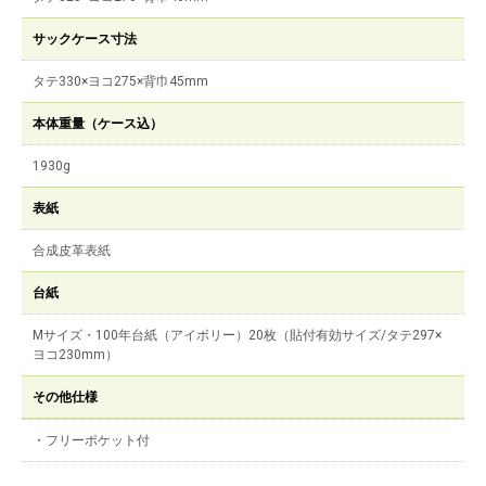
サックケース寸法
タテ330×ヨコ275×背巾45mm
本体重量（ケース込）
1930g
表紙
合成皮革表紙
台紙
Mサイズ・100年台紙（アイボリー）20枚（貼付有効サイズ/タテ297×
ヨコ230mm）
その他仕様
・フリーポケット付