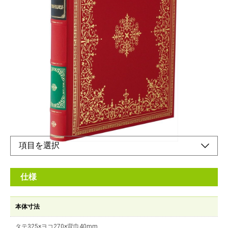
洋書のイメージで手造りされた高級アルバム
メーカー希望小売価格：
¥9,500
+ 税
100年台紙を背丸バンド（盛り上がっている筋）付き製本で仕上
げました。名入れは「箔押し」のみの対応となります。
オンラインショップ
仕様
本体寸法
タテ325×ヨコ270×背巾40mm