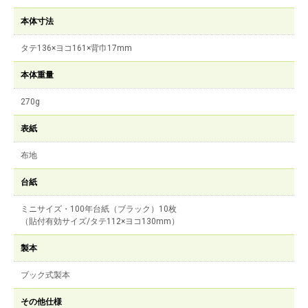
本体寸法
タテ136×ヨコ161×背巾17mm
本体重量
270g
表紙
布地
台紙
ミニサイズ・100年台紙（ブラック）10枚
（貼付有効サイズ/タテ112×ヨコ130mm）
製本
ブック式製本
その他仕様