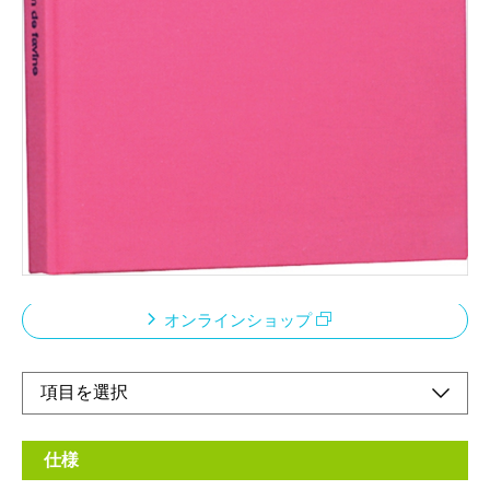
こだわりの人気カラーをセレクト コンパクトなミ
ニタイプ
メーカー希望小売価格：
¥1,600
+ 税
アルバムドゥファビネ※「ドゥファビネ」とは、布地クロスのア
ルバムをイメージした造語です。飽きのこないシンプルカラーの
布生地を表紙に採用しました。何冊も集めたくなる雑貨テイスト
のアルバムです。
オンラインショップ
仕様