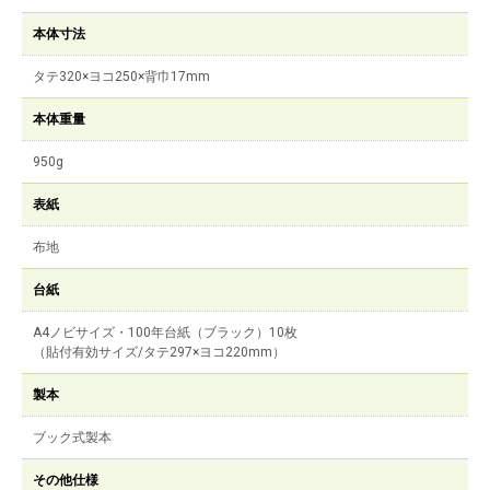
本体寸法
タテ320×ヨコ250×背巾17mm
本体重量
950g
表紙
布地
台紙
A4ノビサイズ・100年台紙（ブラック）10枚
（貼付有効サイズ/タテ297×ヨコ220mm）
製本
ブック式製本
その他仕様