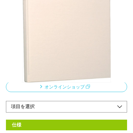
A4サイズのプリントがそのまま貼れるベーシック
カラーのアルバム
メーカー希望小売価格：
¥3,300
+ 税
アルバムドゥファビネ※「ドゥファビネ」とは、布地クロスのア
ルバムをイメージした造語です。飽きのこないシンプルカラーの
布生地を表紙に採用しました。何冊も集めたくなる雑貨テイスト
のアルバムです。
オンラインショップ
仕様