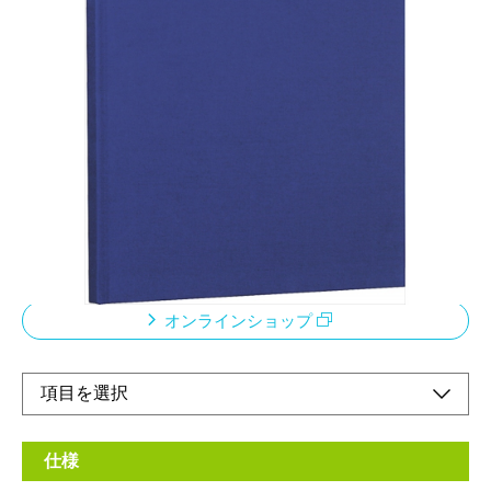
A4サイズのプリントがそのまま貼れるベーシック
カラーのアルバム
メーカー希望小売価格：
¥3,300
+ 税
アルバムドゥファビネ※「ドゥファビネ」とは、布地クロスのア
ルバムをイメージした造語です。飽きのこないシンプルカラーの
布生地を表紙に採用しました。何冊も集めたくなる雑貨テイスト
のアルバムです。
オンラインショップ
仕様