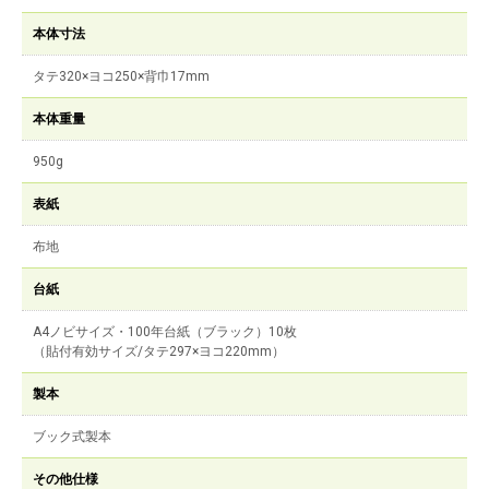
本体寸法
タテ320×ヨコ250×背巾17mm
本体重量
950g
表紙
布地
台紙
A4ノビサイズ・100年台紙（ブラック）10枚
（貼付有効サイズ/タテ297×ヨコ220mm）
製本
ブック式製本
その他仕様