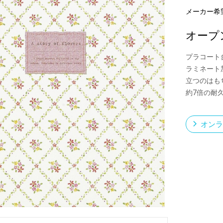
メーカー希
オープ
新製品一覧
プラコート
ラミネート
立つのはも
約7倍の耐
オンラ