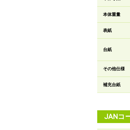
本体重量
表紙
台紙
その他仕様
補充台紙
JANコ