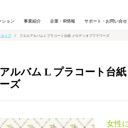
ーション
事業紹介
企業・IR情報
サポート・お問い合せ
じタイプ
フエルアルバム L プラコート台紙 メロディオブフラワーズ
レーム・
シュレッダ・
図書館ソリューション
経営方針
ラミネータ
アルバム L プラコート台紙
ファイル・
学校ソリューション
沿革
紙製品
ホルダー用品
ーズ
総務＋クリエイティブ
採用情報
連
デジタルカメラ関連
デジタル文具
女性