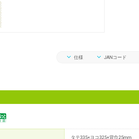
仕様
JANコード
タテ335×ヨコ325×背巾25mm