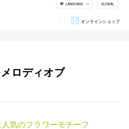
LANGUAGE
GLOBAL
English
繁體中文
简体中文
한국어
日本語
オンラインショップ
文書管理・機密抹消
会社概要
収納・整理用品
ファニチャー
 メロディオブ
DPS（データ・プリント・サービス）
認証一覧
筆記具
パソコン周辺機器
サステナブルな紙器製品「asue（あすえ）」
ボード用品
事務用品
キャラクター・
学童用品
シリーズ商品
に人気のフラワーモチーフ