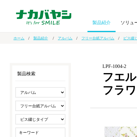
製品紹介
ソリュ
ホーム
製品紹介
アルバム
フリー台紙アルバム
ビス綴
フォトフ
BPO
トップメッセージ
（ビジネス・プロセス・アウトソーシング）
アルバム
額縁
LPF-1004-2
フエル
製品検索
オーダー手帳・ノベルティ制作
IR情報
プリンタ用紙
ノート・
フラワ
スマートフォン・
ドキュメントスキャニングサービス
サステナビリティ
ゲーム関
タブレット関連
導入事例
防災・
シルバー
セキュリティ用品