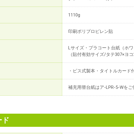
1110g
印刷ポリプロピレン貼
Lサイズ・プラコート台紙（ホワ
（貼付有効サイズ/タテ307×ヨコ
・ビス式製本・タイトルカード
補充用替台紙はア-LPR-5-Wを
ード