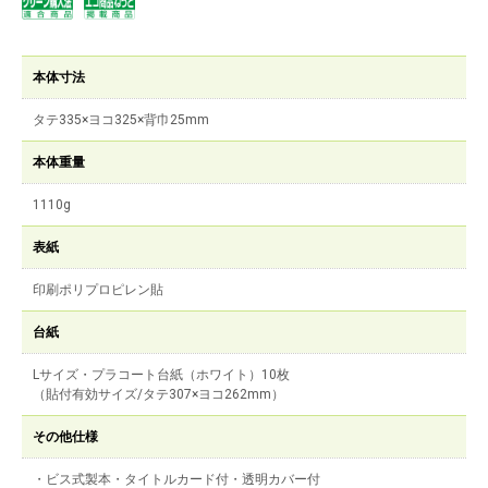
本体寸法
タテ335×ヨコ325×背巾25mm
本体重量
1110g
表紙
印刷ポリプロピレン貼
台紙
Lサイズ・プラコート台紙（ホワイト）10枚
（貼付有効サイズ/タテ307×ヨコ262mm）
その他仕様
・ビス式製本・タイトルカード付・透明カバー付