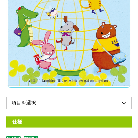
カラフルで人気の動物キャラクターシリーズ
メーカー希望小売価格：
オープン
プラコート台紙とは、台紙表面をPETフィルム（ペットボトル原
料）でラミネート加工しているため、光沢感があり、写真がより
いっそう引き立つのはもちろん、台紙の変形・変色が起きにく
く、当社フリー台紙の約5倍の耐久性を持っています。
オンラインショップ
仕様