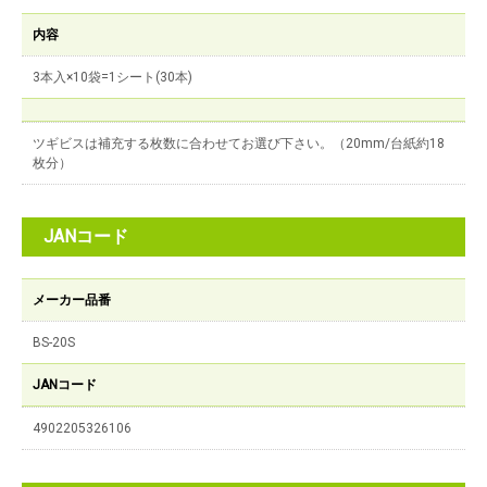
内容
3本入×10袋=1シート(30本)
ツギビスは補充する枚数に合わせてお選び下さい。（20mm/台紙約18
枚分）
JANコード
メーカー品番
BS-20S
JANコード
4902205326106