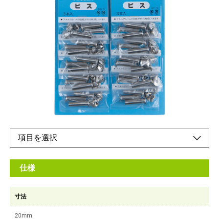
アルバム用ビス
メーカー希望小売価格：
¥1,550
+ 税
ビスは自家製アルバム、資料集などの製本に便利です。綴じる書
類の厚みに合わせてお選び下さい。フックに吊るして販売できま
す。10袋が1シートに収まります。
オンラインショップ
仕様
寸法
20mm