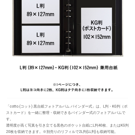
「cotto.(コット) 黒台紙フォトアルバム バインダー式」は、L判・KG判（ポ
ストカード）を一緒に整理・収納できるバインダー式のフォトアルバムで
す。
透明度が高く写真を引き立てる黒色のポケット台紙にL判40枚、またはKG判
20枚を収納できます。※別売りのリフィルで2L判(LL判)も収納可能。