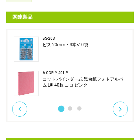
関連製品
BS-20S
ビス 20mm・3本×10袋
A-COPLY-401-P
コット バインダー式 黒台紙フォトアルバ
ム L判40枚 ヨコ ピンク