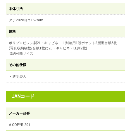
本体寸法
タテ202×ヨコ157mm
規格
ポリプロピレン製2L・キャビネ・LL判兼用1段ポケット3層黒台紙5枚
(写真収納枚数/台紙1枚に2L・キャビネ・LL判2枚)
収納可能サイズ
その他仕様
・透明袋入
JANコード
メーカー品番
A-COPYR-201