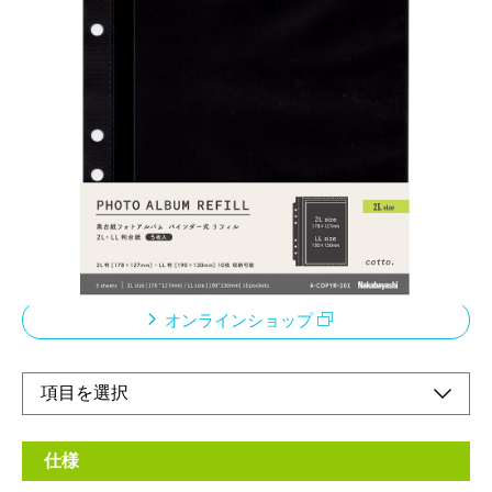
黒台紙フォトアルバム 替台紙
メーカー希望小売価格：
¥460
+ 税
コットシリーズ 黒台紙フォトアルバム バインダー式の替台紙で
す。
リフィルを組み合わせれば、L判、KG判、2L判(LL判)の写真を1冊
にまとめられます。
台紙は透明度の高いフィルムを使用。写真が映える黒台紙です。
オンラインショップ
仕様