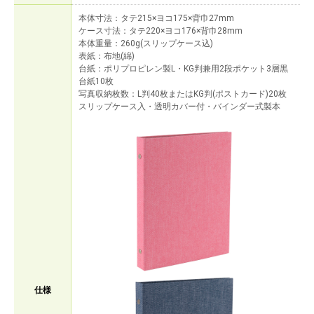
本体寸法：タテ215×ヨコ175×背巾27mm
ケース寸法：タテ220×ヨコ176×背巾28mm
本体重量：260g(スリップケース込)
表紙：布地(綿)
台紙：ポリプロピレン製L・KG判兼用2段ポケット3層黒
台紙10枚
写真収納枚数：L判40枚またはKG判(ポストカード)20枚
スリップケース入・透明カバー付・バインダー式製本
仕様