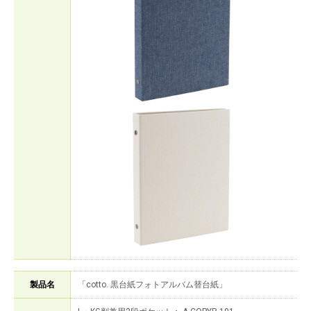
製品名
「cotto. 黒台紙フォトアルバム替台紙」