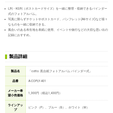
L判・KG判（ポストカードサイズ）を一緒に整理・収納できるバインダー
式のフォトアルバム。
写真に限らずチケットやポストカード、パンフレット(A6サイズ)など様々
なものを一緒に収納できる。
風合いのある布生地を表紙に使用、イベントや旅行などの大切な思い出の
記録におすすめ。
製品詳細
製品名
「cotto. 黒台紙フォトアルバム バインダー式」
品番
A-COPLY-401
メーカー希
1,300円（税込1,430円）
望小売価格
ラインアッ
ピンク（P）、ブルー（B）、ホワイト（W）
プ