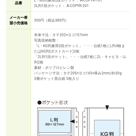
L・KG判兼用2段ポケット： A-COPYR-101
品番
2L判1段ポケット： A-COPYR-201
メーカー希
350円（税込385円）
望小売価格
本体寸法：タテ202×ヨコ157mm
写真収納枚数：
「L・KG判兼用2段ポケット」・・・台紙1枚にL判4枚ま
たはKG判(ポストカード)2枚
「2L判1段ポケット」・・・台紙1枚に2L・キャビネ・LL
判2枚
素材：ポリプロピレン製
パッケージ寸法：タテ205×ヨコ165×厚み2mm/約30g
3層ポケット黒台紙 5枚入り