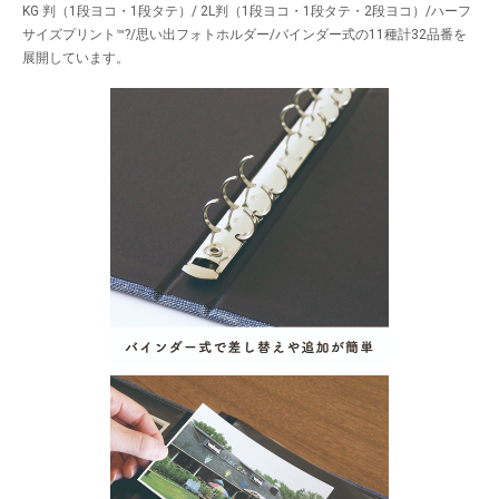
KG 判（1段ヨコ・1段タテ）/ 2L判（1段ヨコ・1段タテ・2段ヨコ）/ハーフ
サイズプリント™?/思い出フォトホルダー/バインダー式の11種計32品番を
展開しています。