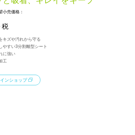
ッと吸着、キレイをキープ
望小売価格：
+ 税
をキズや汚れから守る
しやすい3分割離型シート
れに強い
加工
インショップ