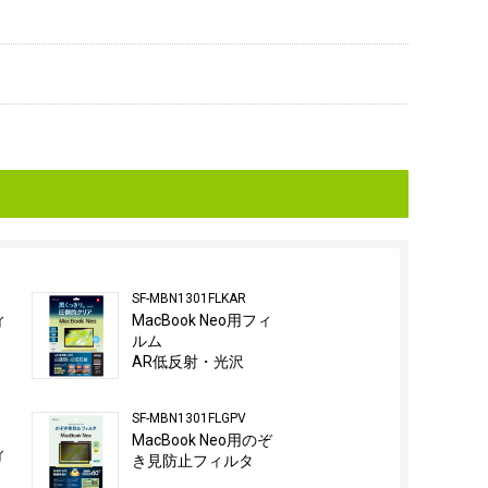
SF-MBN1301FLKAR
ィ
MacBook Neo用フィ
ルム
AR低反射・光沢
SF-MBN1301FLGPV
MacBook Neo用のぞ
ィ
き見防止フィルタ