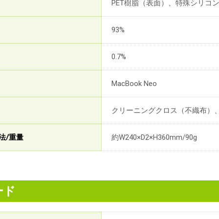
PET樹脂（表面）、特殊シリコ
93%
0.7%
MacBook Neo
クリーニングクロス（不織布）
法/重量
約W240×D2×H360mm/90g
ード