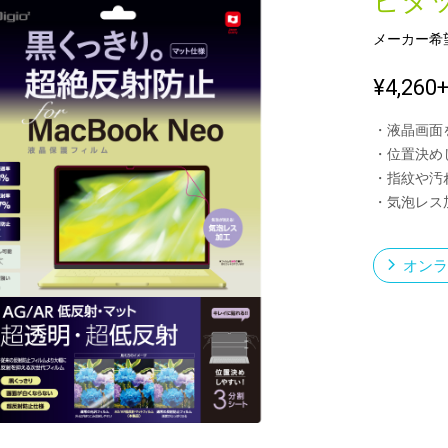
ピタ
メーカー希
新製品一覧
¥4,260
・液晶画面
・位置決め
・指紋や汚
・気泡レス
オンラ