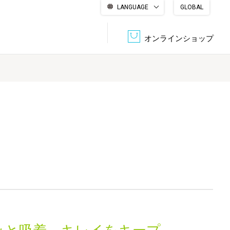
LANGUAGE
GLOBAL
English
繁體中文
简体中文
한국어
日本語
オンラインショップ
文書管理・機密抹消
会社概要
収納・整理用品
ファニチャー
DPS（データ・プリント・サービス）
認証一覧
筆記具
パソコン周辺機器
サステナブルな紙器製品「asue（あすえ）」
ボード用品
事務用品
キャラクター・
学童用品
シリーズ商品