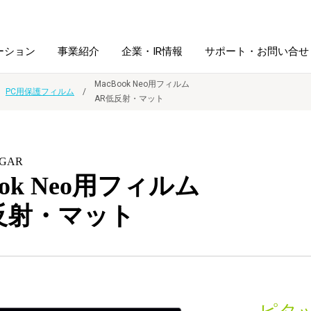
ーション
事業紹介
企業・IR情報
サポート・お問い合せ
MacBook Neo用フィルム
PC用保護フィルム
AR低反射・マット
レーム・
シュレッダ・
図書館ソリューション
経営方針
ラミネータ
LGAR
ファイル・
学校ソリューション
沿革
紙製品
ook Neo用フィルム
ホルダー用品
反射・マット
総務＋クリエイティブ
採用情報
連
デジタルカメラ関連
デジタル文具