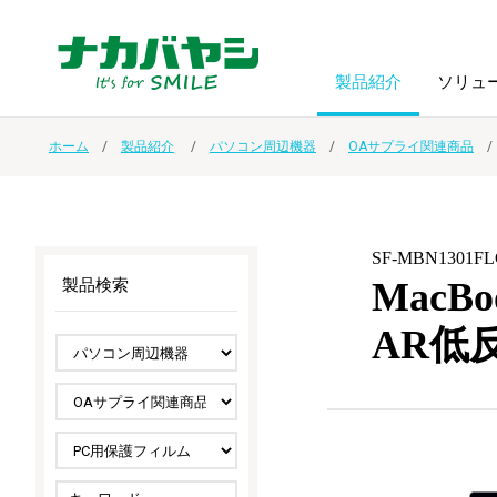
製品紹介
ソリュ
ホーム
製品紹介
パソコン周辺機器
OAサプライ関連商品
フォトフ
BPO
トップメッセージ
（ビジネス・プロセス・アウトソーシング）
アルバム
額縁
SF-MBN1301F
オーダー手帳・ノベルティ制作
IR情報
プリンタ用紙
ノート・
MacB
製品検索
AR低
スマートフォン・
ドキュメントスキャニングサービス
サステナビリティ
ゲーム関
タブレット関連
導入事例
防災・
シルバー
セキュリティ用品