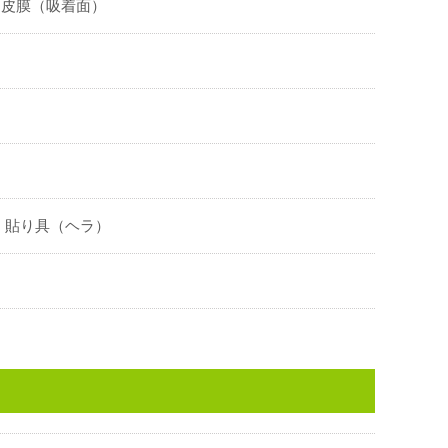
ン皮膜（吸着面）
、貼り具（ヘラ）