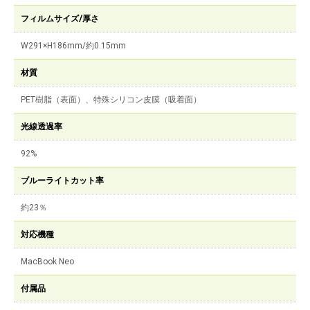
フィルムサイズ/厚さ
W291×H186mm/約0.15mm
材質
PET樹脂（表面）、特殊シリコン皮膜（吸着面）
光線透過率
92%
ブルーライトカット率
約23％
対応機種
MacBook Neo
付属品