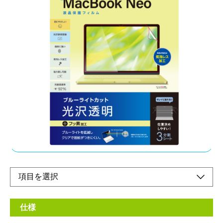
ピタッと吸着、キレイをキープ
メーカー希望小売価格：
¥3,550
+ 税
・液晶画面をキズや汚れから守る
・位置決めしやすい3分割離型シート
・指紋や汚れに強い
・気泡レス加工
オンラインショップ
仕様