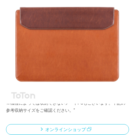
収納とスタンドをひとつに。
メーカー希望小売価格：
¥10,260
+ 税
上質な合成皮革を使用した、スリム設計のノートPCケース。ケ
ースを折ることで、自然なタイピング角度をつくるスタンドとし
ても使用可能。14インチまでのノートPCに対応し、持ち運びと
作業性を両立します。
<ご使用上の注意>
※機種によっては収納できないノートPCもございます。下記の
参考収納サイズをご確認ください。"
オンラインショップ