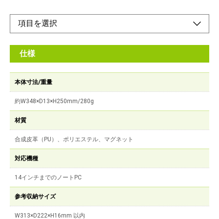
仕様
本体寸法/重量
約W348×D13×H250mm/280g
材質
合成皮革（PU）、ポリエステル、マグネット
対応機種
14インチまでのノートPC
参考収納サイズ
W313×D222×H16mm 以内