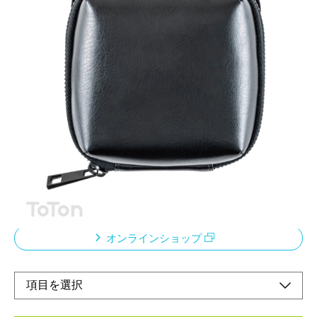
整えて、持ち歩く。
メーカー希望小売価格：
¥5,260
+ 税
しなやかで上質な合成皮革を使用した収納ポーチ。
型崩れしにくく美しいフォルムを維持します。
内側は仕分けしやすいポケット設計で、
ガジェットや小物をすっきり整理。
ビジネスから旅行まで、さまざまなシーンで活躍します。
オンラインショップ