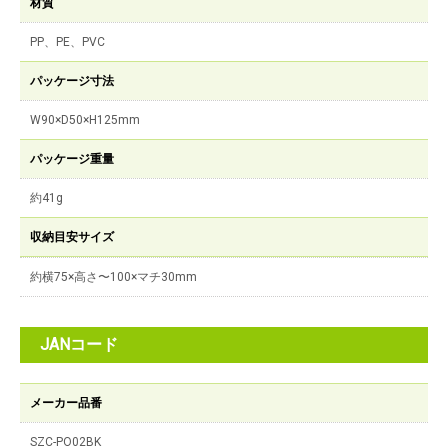
材質
PP、PE、PVC
パッケージ寸法
W90×D50×H125mm
パッケージ重量
約41g
収納目安サイズ
約横75×高さ〜100×マチ30mm
JANコード
メーカー品番
SZC-PO02BK