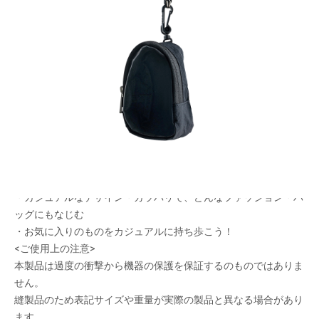
ぬいぐるみや小物を収納できるリュック型ポー
チ。ポーチ同士の連結が可能！
メーカー希望小売価格：
¥1,900
+ 税
・ぬいぐるみや人形に“背負わせて飾れる”リュック型仕様
・ぬいぐるみや小物を持ち歩ける、ポーチ同士の連結が可能で、
グッズ量や用途に応じてカスタマイズできる
・バッグに取り付けられるストラップ付き
・透明な窓付きで、ポーチの中身が見えるデザイン
・カジュアルなデザイン・カラバリで、どんなファッション・バ
ッグにもなじむ
・お気に入りのものをカジュアルに持ち歩こう！
<ご使用上の注意>
本製品は過度の衝撃から機器の保護を保証するのものではありま
せん。
縫製品のため表記サイズや重量が実際の製品と異なる場合があり
ます。